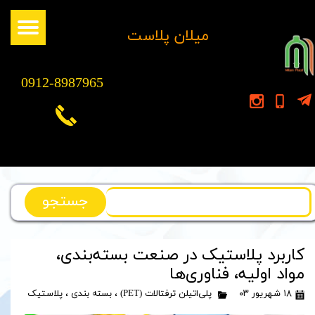
​میلان پلاست
0912-8987965
جستجو
کاربرد پلاستیک در صنعت بسته‌بندی،
مواد اولیه، فناوری‌ها
۱۸ شهریور ۰۳
پلی‌اتیلن ترفتالات (PET)
،
بسته بندی
،
پلاستیک