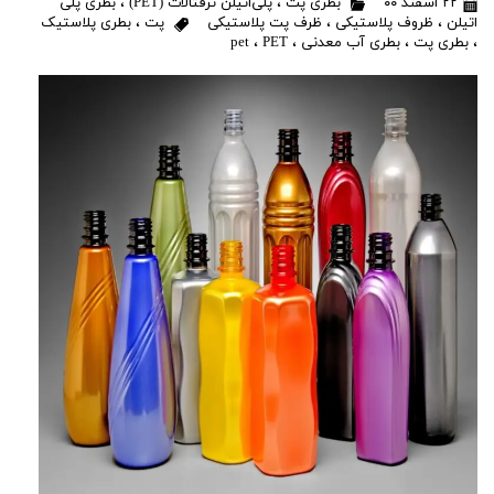
۲۲ اسفند ۰۰
بطری پت
،
پلی‌اتیلن ترفتالات (PET)
،
بطری پلی
اتیلن
،
ظروف پلاستیکی
،
ظرف پت پلاستیکی
پت
،
بطری پلاستیک
،
بطری پت
،
بطری آب معدنی
،
PET
،
pet