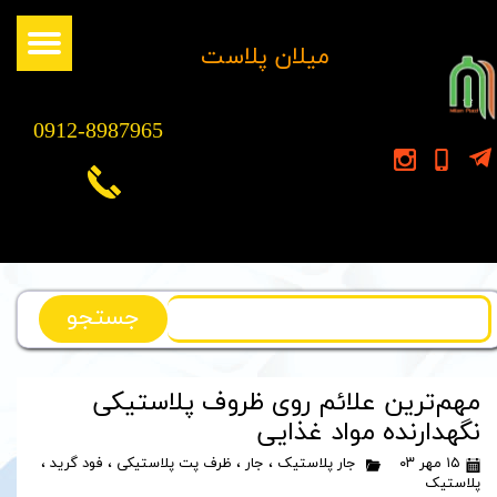
​میلان پلاست
0912-8987965
جستجو
مهم‌ترین علائم روی ظروف پلاستیکی
نگهدارنده مواد غذایی
۱۵ مهر ۰۳
جار پلاستیک
،
جار
،
ظرف پت پلاستیکی
،
فود گرید
،
پلاستیک