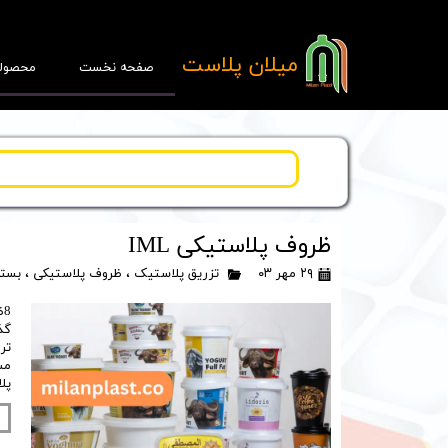
​میلان پلاست
صفحه نخست
محصول
پ
ظروف پلاستیکی IML
۲۹ مهر ۰۳
تزریق پلاستیک
،
ظروف پلاستیکی
،
بسته
قا
گذ
تر
مس
پل