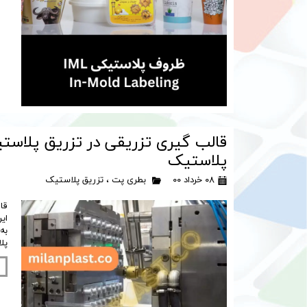
قالب گیری تزریقی در تزریق پلاست
پلاستیک
۰۸ خرداد ۰۰
بطری پت
،
تزریق پلاستیک
قا
ای
به
پل