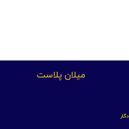
میلان پلاست
گار