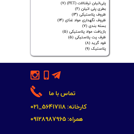
پلی‌اتیلن ترفتالات (PET)
(۷)
بطری پلی اتیلن
(۲)
ظروف پلاستیکی
(۱۳)
ظروف نگهداری مواد غذای
(۱۴)
بسته بندی
(۷)
بازیافت مواد پلاستیکی
(۵)
ظرف پت پلاستیکی
(۵)
فود گرید
(۸)
پلاستیک
(۹)
تماس با ما
کارخانه: 56417118_021
همراه: 09128987965