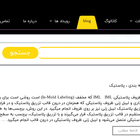
ات
کاتالوگ
blog
رویداد ها
درباره ما
تماس ب
بطری
عکس ها
جار
فیلم ها
جستجو
درب
ریفرم
 بندی
،
پلاستیک
لب سازی
8ظروف پلاستیکی IML IML که مخفف (In-Mold Labeling) است روشی
اری و لیبل زنی ظروف پلاستیکی که همزمان در درون قالب تزریق پلاستیک و در فرای
زیق پلاستیک لیبل زنی نیز بر روی ظروف انجام میگیرد. در این روش، برچسب‌ها به ط
تقیم در قالب تزریق پلاستیک قرار می‌گیرند و با تزریق پلاستیک، برچسب به سط
استیکی متصل می‌شود و لیبل زنی ظروف پلاستیکی در درون قالب انجام میگیرد. …
ادامه مطلب