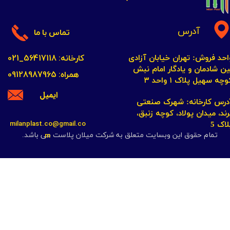
آدرس
تماس با ما
کارخانه: 56417118_021
احد فروش: تهران خیابان آزادی
ین شادمان و یادگار امام نبش
همراه: 09128987965
چه سهیل پلاک ۱ واحد ۳​​​​​​​
ایمیل
​​​​​​آدرس کارخانه: شهرک صنعتی
رند، میدان پولاد، کوچه زنبق،
milanplast.co@gmail.co
لاک 5
m
تمام حقوق این وبسایت متعلق به شرکت میلان پلاست می باشد.