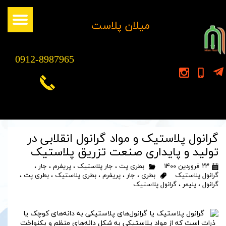
​میلان پلاست
0912-8987965
گرانول پلاستیک و مواد گرانول انقلابی در
تولید و پایداری صنعت تزریق پلاستیک
۲۳ فروردین ۱۴۰۰
بطری پت
،
جار پلاستیک
،
پریفرم
،
جار
،
گرانول پلاستیک
بطری
،
جار
،
پریفرم
،
بطری پلاستیک
،
بطری پت
،
گرانول
،
پلیمر
،
گرانول پلاستیک