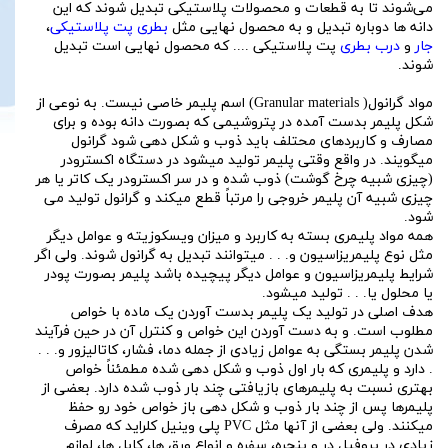
می‌شوند تا به قطعات و محصولات پلاستیکی تبدیل شوند که این
دانه ها دوباره تبدیل و به محصول نهایی مثل
بطری پت پلاستیکی
،
جار
و
درب بطری
پت پلاستیکی .... که محصول نهایی است تبدیل
شوند.
مواد گرانول( Granular materials) اسم پلیمر خاصی نیست. به نوعی از
شکل پلیمر بدست آمده در پتروشیمی که بصورت دانه بوده و برای
مصارف و کاربردهای محتلف باید ذوب و شکل دهی شود گرانول
میگویند. در واقع وقتی پلیمر تولید میشود در دستگاه اکسترودر
(چیزی شبیه چرخ گوشت) ذوب شده و در سر اکسترودر یک کاتر یا هر
چیزی شبیه آن پلیمر خروجی را مرتباً قطع میکند و گرانول تولید می
شود.
همه مواد پلیمری بسته به کاربرد و میزان ویسکوزیته و عوامل دیگر
مثل نوع پلیمریزاسیون و. . . میتوانند تبدیل به گرانول شوند. ولی اگر
شرایط پلیمریزاسیون و عوامل دیگر پیچیده باشد پلیمر بصورت پودر
یا محلول یا. . . تولید میشود.
هدف اصلی در تولید یک پلیمر بدست آوردن یک ماده با خواص
مطلوب است. و به دست آوردن این خواص و کنترل آن در حین فرآیند
شدن پلیمر بستگی به عوامل زیادی از جمله دما، فشار، کاتالیزور و. . .
. دارد و پلیمری که بار اول ذوب و شکل دهی شده مطمئناً خواص
بهتری نسبت به پلیمرهای بازیافتی چند بار ذوب شده دارد. بعضی از
پلیمرها پس از چند بار ذوب و شکل دهی باز خواص خود رو حفظ
میکنند. ولی بعضی از آنها مثل PVC پلی وینیل کلراید که مصرف
زیادی در پروفیل در و پنجره، سفره و انواع ورق ها، کابل ها، لوازم