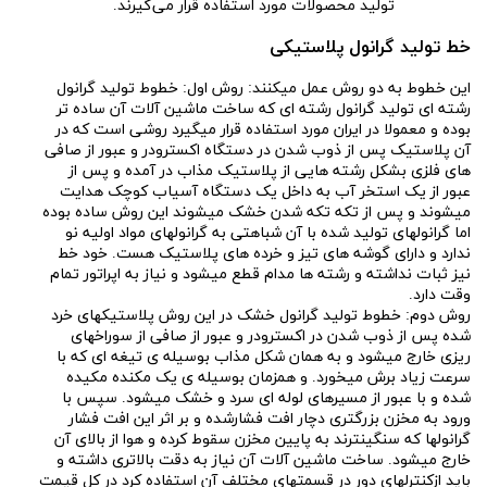
تولید محصولات مورد استفاده قرار می‌گیرند.
خط تولید گرانول پلاستیکی
این خطوط به دو روش عمل میکنند: روش اول: خطوط تولید گرانول
رشته ای تولید گرانول رشته ای که ساخت ماشین آلات آن ساده تر
بوده و معمولا در ایران مورد استفاده قرار میگیرد روشی است که در
آن پلاستیک پس از ذوب شدن در دستگاه اکسترودر و عبور از صافی
های فلزی بشکل رشته هایی از پلاستیک مذاب در آمده و پس از
عبور از یک استخر آب به داخل یک دستگاه آسیاب کوچک هدایت
میشوند و پس از تکه تکه شدن خشک میشوند این روش ساده بوده
اما گرانولهای تولید شده با آن شباهتی به گرانولهای مواد اولیه نو
ندارد و دارای گوشه های تیز و خرده های پلاستیک هست. خود خط
نیز ثبات نداشته و رشته ها مدام قطع میشود و نیاز به اپراتور تمام
وقت دارد.
روش دوم: خطوط تولید گرانول خشک در این روش پلاستیکهای خرد
شده پس از ذوب شدن در اکسترودر و عبور از صافی از سوراخهای
ریزی خارج میشود و به همان شکل مذاب بوسیله ی تیغه ای که با
سرعت زیاد برش میخورد. و همزمان بوسیله ی یک مکنده مکیده
شده و با عبور از مسیرهای لوله ای سرد و خشک میشود. سپس با
ورود به مخزن بزرگتری دچار افت فشارشده و بر اثر این افت فشار
گرانولها که سنگینترند به پایین مخزن سقوط کرده و هوا از بالای آن
خارج میشود. ساخت ماشین آلات آن نیاز به دقت بالاتری داشته و
باید ازکنترلهای دور در قسمتهای مختلف آن استفاده کرد در کل قیمت