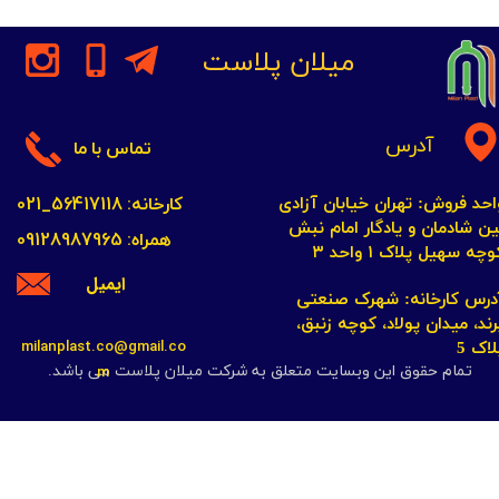
میلان پلاست
آدرس
تماس با ما
کارخانه: 56417118_021
احد فروش: تهران خیابان آزادی
ین شادمان و یادگار امام نبش
همراه: 09128987965
چه سهیل پلاک ۱ واحد ۳​​​​​​​
ایمیل
​​​​​​آدرس کارخانه: شهرک صنعتی
رند، میدان پولاد، کوچه زنبق،
milanplast.co@gmail.co
لاک 5
m
تمام حقوق این وبسایت متعلق به شرکت میلان پلاست می باشد.