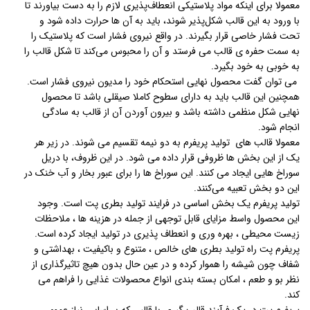
معمولا برای اینکه مواد پلاستیکی انعطاف‌پذیری لازم را به دست بیاورند تا
با ورود به این قالب شکل‌پذیر شوند، باید به آن ها حرارت داده شود و
تحت فشار خاصی قرار بگیرند. در واقع نیروی فشار است که پلاستیک را
به سمت حفره ی قالب می فرستد و آن را محبوس می‌کند تا شکل قالب را
به خوبی به خود بگیرد.
می توان گفت محصول نهایی استحکام خود را مدیون نیروی فشار است.
همچنین این قالب باید به دارای سطوح کاملا صیقلی باشد تا محصول
نهایی شکل منظمی داشته باشد و بیرون آوردن آن از قالب به سادگی
انجام شود.
معمولا قالب های تولید پریفرم به دو نیمه تقسیم می شوند. در زیر هر
یک از این بخش ها ظروفی قرار داده می شود. در این ظروف، با دریل
سوراخ هایی ایجاد می کنند. این سوراخ ها را برای عبور بخار و آب خنک در
این دو بخش تعبیه می‌کنند.
تولید پریفرم یک بخش اساسی در فرایند تولید بطری پت است. وجود
این محصول واسط مزایای قابل توجهی از جمله در هزینه ها ، ملاحظات
زیست محیطی ، بهره وری و انعطاف پذیری در تولید ایجاد کرده است.
پریفرم پت راه تولید بطری های خالص ، متنوع و باکیفیت ، بهداشتی و
شفاف چون شیشه را هموار کرده و در عین حال بدون هیچ تاثیرگذاری از
نظر بو و طعم ، امکان بسته بندی انواع محصولات غذایی را فراهم می
کند.
پریفرم پت در یک فرآیند قالب گیری با قالبی که بر اساس نیاز عمومی