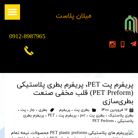
​میلان پلاست
0912-8987965
پریفرم پت PET، پریفرم بطری پلاستیکی
(PET Preform) قلب مخفی صنعت
بطری‌سازی
۱۶ فروردین ۱۴۰۰
بطری پت
،
پریفرم
بطری
،
جار
،
پت
،
بطری پلاستیک
،
بطری پت
،
pet
،
پریفرم پت
،
PET
،
پریفرم بطری
پلاستیکی
،
PET Preform