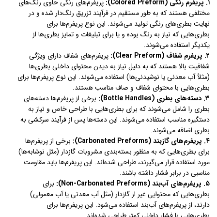
۱. پریفرم رنگی (Colored Preform):
پریفرم‌های رنگی حاوی رنگ‌های
مختلفی هستند که به طور مستقیم در فرآیند تزریق رنگ‌دار شده و در
نهایت بطری‌های رنگی تولید می‌شوند. این نوع پریفرم‌ها برای
بطری‌هایی که نیاز به رنگ بوده و یا برای تبلیغات و تمایز بطری‌ها از
یکدیگر استفاده می‌شوند.
۲. پریفرم شفاف (Clear Preform):
پریفرم‌های شفاف دارای ویژگی
شفافیت بالا هستند که به دلیل نیاز به دیدن محتوای داخلی بطری‌ها
(مثلاً آب معدنی یا نوشیدنی‌ها) استفاده می‌شوند. این نوع پریفرم‌ها برای
بطری‌هایی با محتوای شفاف و صاف مناسب هستند.
۳. دسته‌های بطری (Bottle Handles):
برخی از پریفرم‌ها دسته‌های
بطری را شامل می‌شوند که برای بطری‌هایی با طراحی خاص و نیاز به
دستگیره مناسب استفاده می‌شوند. این دسته‌ها پس از فرآیند سرکشی به
بطری اضافه می‌شوند.
۴. پریفرم‌های گازبند (Carbonated Preforms):
برخی از پریفرم‌ها
برای بطری‌هایی که به منظور بسته‌بندی مشروبات گازدار (مثل نوشابه‌ها)
مورد استفاده قرار می‌گیرند، طراحی شده‌اند. این پریفرم‌ها باید مقاومت
مناسبی در برابر فشار داشته باشند.
۵. پریفرم‌های آب‌بند (Non-Carbonated Preforms):
برای
بطری‌هایی که محتوایی غیر از گازدار (مثل آب معدنی یا آب معمولی)
دارند، از پریفرم‌های آب‌بند استفاده می‌شود. این پریفرم‌ها برای
بطری‌هایی با فشار داخلی کمتر طراحی شده‌اند.