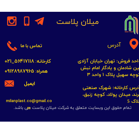
میلان پلاست
آدرس
تماس با ما
کارخانه: 56417118_021
احد فروش: تهران خیابان آزادی
ین شادمان و یادگار امام نبش
همراه: 09128987965
چه سهیل پلاک ۱ واحد ۳​​​​​​​
ایمیل
​​​​​​آدرس کارخانه: شهرک صنعتی
رند، میدان پولاد، کوچه زنبق،
milanplast.co@gmail.co
لاک 5
m
تمام حقوق این وبسایت متعلق به شرکت میلان پلاست می باشد.