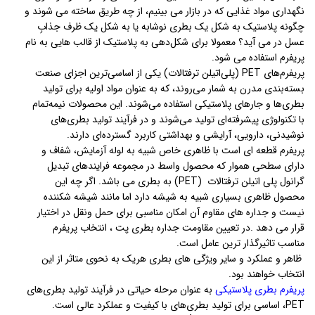
نگهداری مواد غذایی که در بازار می بینیم، از چه طریق ساخته می شوند و
چگونه پلاستیک به شکل یک بطری نوشابه یا به شکل یک ظرف جذابِ
عسل در می آید؟ معمولا برای شکل‌دهی به پلاستیک از قالب هایی به نام
پریفرم استفاده می شود.
پریفرم‌های PET (پلی‌اتیلن ترفتالات) یکی از اساسی‌ترین اجزای صنعت
بسته‌بندی مدرن به شمار می‌روند، که به عنوان مواد اولیه برای تولید
بطری‌ها و جارهای پلاستیکی استفاده می‌شوند. این محصولات نیمه‌تمام
با تکنولوژی پیشرفته‌ای تولید می‌شوند و در فرآیند تولید بطری‌های
نوشیدنی، دارویی، آرایشی و بهداشتی کاربرد گسترده‌ای دارند.
پریفرم قطعه ای است با ظاهری خاص شبیه به لوله آزمایش، شفاف و
دارای سطحی هموار که محصول واسط در مجموعه فرایندهای تبدیل
گرانول پلی اتیلن ترفتالات (PET) به بطری می باشد. اگر چه این
محصول ظاهری بسیاری شبیه به شیشه دارد اما مانند شیشه شکننده
نیست و جداره های مقاوم آن امکان مناسبی برای حمل ونقل در اختیار
قرار می دهد .در تعیین مقاومت جداره بطری پت ، انتخاب پریفرم
مناسب تاثیرگذار ترین عامل است.
ظاهر و عملکرد و سایر ویژگی های بطری هریک به نحوی متاثر از این
انتخاب خواهند بود.
پریفرم بطری پلاستیکی
به عنوان مرحله حیاتی در فرآیند تولید بطری‌های
PET، اساسی برای تولید بطری‌های با کیفیت و عملکرد عالی است.