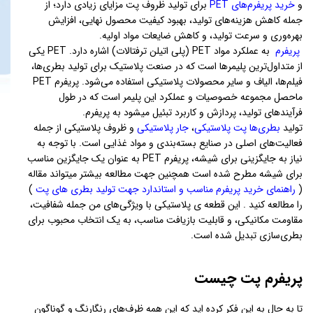
و
خرید پریفرم‌های PET
برای تولید ظروف پت مزایای زیادی دارد؛ از
جمله کاهش هزینه‌های تولید، بهبود کیفیت محصول نهایی، افزایش
بهره‌وری و سرعت تولید، و کاهش ضایعات مواد اولیه.
پریفرم
به عملکرد مواد PET (پلی اتیلن ترفتالات) اشاره دارد. PET یکی
از متداول‌ترین پلیمرها است که در صنعت پلاستیک برای تولید بطری‌ها،
فیلم‌ها، الیاف و سایر محصولات پلاستیکی استفاده می‌شود. پریفرم PET
ماحصل مجموعه خصوصیات و عملکرد این پلیمر است که در طول
فرآیندهای تولید، پردازش و کاربرد تبئیل میشود به پریفرم.
تولید
بطری‌ها پت پلاستیکی
،
جار پلاستیکی
و ظروف پلاستیکی از جمله
فعالیت‌های اصلی در صنایع بسته‌بندی و مواد غذایی است. با توجه به
نیاز به جایگزینی برای شیشه، پریفرم PET به عنوان یک جایگزین مناسب
برای شیشه مطرح شده است همچنین جهت مطالعه بیشتر میتواند مقاله
(
راهنمای خرید پریفرم مناسب و استاندارد جهت تولید بطری های پت
)
را مطالعه کنید . این قطعه ی پلاستیکی با ویژگی‌های من جمله شفافیت،
مقاومت مکانیکی، و قابلیت بازیافت مناسب، به یک انتخاب محبوب برای
بطری‌سازی تبدیل شده است.
پریفرم پت چیست
تا به حال به این فکر کرده اید که این همه ظرف‌ها‌ی رنگارنگ و گوناگون