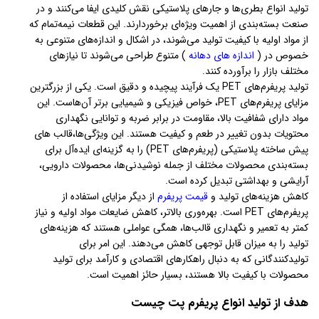
تولید انواع بطری‌ها و جارهای پلاستیکی نقش کلیدی ایفا می‌کنند و در
صنعت بسته‌بندی از اهمیت ویژه‌ای برخوردارند. این قطعات نیمه‌تمام که
از مواد اولیه با کیفیت تولید می‌شوند، در اشکال و اندازه‌های متنوعی به
خصوص در (
اندازه های دهانه
) متنوع طراحی می‌شوند تا نیازهای
مختلف بازار را برآورده کنند.
تولید پریفرم‌های PET یک فرآیند پیچیده و دقیق است. یکی از بزرگترین
مزایای پریفرم‌های PET، خواص فیزیکی و شیمیایی برتر آن‌هاست. این
مواد دارای شفافیت بالا، مقاومت در برابر ضربه و توانایی نگهداری
محتویات بدون تغییر در طعم و کیفیت هستند. این ویژگی‌ها،قالب های
پیش ساخته پلاستیکی (پریفرم‌های PET) را به گزینه‌ای ایده‌آل برای
بسته‌بندی محصولات مختلف از جمله نوشیدنی‌ها، محصولات دارویی،
آرایشی و بهداشتی تبدیل کرده است.
کاهش هزینه‌های تولید و
قیمت پریفرم
از دیگر مزایای استفاده از
پریفرم‌های PET است. بهره‌وری بالاتر، کاهش ضایعات مواد اولیه و نیاز
کمتر به تعمیر و نگهداری قالب‌ها، همگی عواملی هستند که هزینه‌های
تولید را به میزان قابل توجهی کاهش می‌دهند. این امر برای
تولیدکنندگانی که به دنبال راهکارهای اقتصادی و کارآمد برای تولید
محصولات با کیفیت بالا هستند، بسیار حائز اهمیت است.
هدف از تولید انواع پریفرم پت چیست