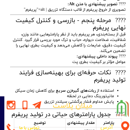
????
تصویر پیشنهادی با متن Alt:
تصویری از خروج پریفرم از قالب دستگاه تزریق | alt="پریفرم"
???? مرحله پنجم - بازرسی و کنترل کیفیت
نهایی پریفرم
قبل از بسته‌بندی، هر پریفرم باید از نظر پارامترهایی مانند وزن،
شفافیت، ضخامت دیواره، حباب و ترک مورد بررسی قرار گیرد. کنترل
کیفیت دقیق، ضایعات را کاهش می‌دهد و کیفیت بطری نهایی را
تضمین می‌کند.
????
پیوند داخلی پیشنهادی:
عوامل مؤثر بر کیفیت بطری پت
???? نکات حرفه‌ای برای بهینه‌سازی فرایند
تولید پریفرم
استفاده از
ربات‌های گیره‌زن سریع
برای کاهش زمان سیکل
مانیتورینگ دمایی در لحظه
پایش مداوم فشار برگشتی سیلندر تزریق
میلان پلاست
???? جدول پارامترهای حیاتی در تولید پریفرم
پارامتر
مقدار پیشنهادی
توضیح
آدرس
تماس با ما