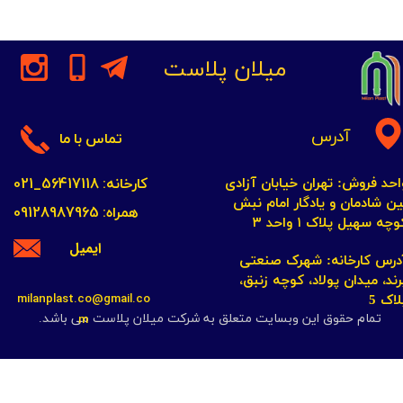
میلان پلاست
آدرس
تماس با ما
کارخانه: 56417118_021
احد فروش: تهران خیابان آزادی
ین شادمان و یادگار امام نبش
همراه: 09128987965
چه سهیل پلاک ۱ واحد ۳​​​​​​​
ایمیل
​​​​​​آدرس کارخانه: شهرک صنعتی
رند، میدان پولاد، کوچه زنبق،
milanplast.co@gmail.co
لاک 5
m
تمام حقوق این وبسایت متعلق به شرکت میلان پلاست می باشد.