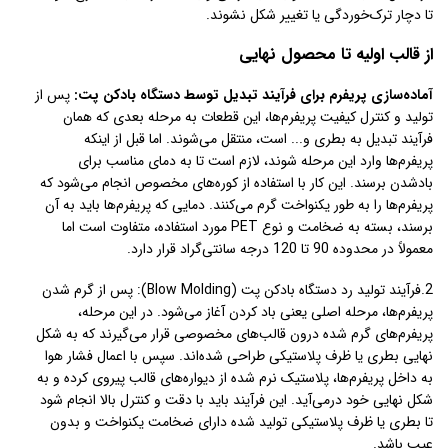
تا دچار ترک‌خوردگی یا تغییر شکل نشوند.
از قالب اولیه تا محصول نهایی
آماده‌سازی پریفرم برای فرآیند تبدیل توسط دستگاه بادکن پت:
پس از
تولید و کنترل کیفیت پریفرم‌ها، این قطعات به مرحله بعدی که همان
فرآیند تبدیل به بطری و... است، منتقل می‌شوند. اما قبل از اینکه
پریفرم‌ها وارد این مرحله شوند، لازم است تا به دمای مناسب برای
بادشدن برسند. این کار با استفاده از کوره‌های مخصوص انجام می‌شود که
پریفرم‌ها را به طور یکنواخت گرم می‌کنند. دمایی که پریفرم‌ها باید به آن
برسند، بسته به ضخامت و نوع PET مورد استفاده، متفاوت است اما
معمولاً در محدوده 90 تا 120 درجه سانتی‌گراد قرار دارد.
2.فرآیند تولید رد دستگاه بادکن پت (Blow Molding): پس از گرم شدن
پریفرم‌ها، مرحله اصلی یعنی باد کردن آغاز می‌شود. در این مرحله،
پریفرم‌های گرم شده درون قالب‌های مخصوصی قرار می‌گیرند که به شکل
نهایی بطری یا ظرف پلاستیکی طراحی شده‌اند. سپس با اعمال فشار هوا
به داخل پریفرم‌ها، پلاستیک نرم شده از دیواره‌های قالب پیروی کرده و به
شکل نهایی خود درمی‌آید. این فرآیند باید با دقت و کنترل بالا انجام شود
تا بطری یا ظرف پلاستیکی تولید شده دارای ضخامت یکنواخت و بدون
عیب باشد.