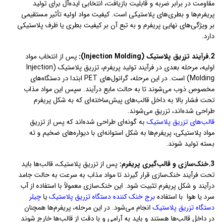
مقاومت در برابر ضربه و قابلیت بازیافت، انتخابی ایده‌آل برای تولید
پریفرم‌ها و بطری‌های پلاستیکی است. کیفیت مواد اولیه تأثیر مستقیمی
بر ویژگی‌های نهایی پریفرم و به تبع آن بر کیفیت بطری یا ظرف پلاستیکی
دارد.
2.فرآیند تزریق پلاستیک (Injection Molding):
پس از انتخاب مواد
اولیه، مرحله بعدی در فرآیند تولید پریفرم، تزریق پلاستیک (Injection
Molding) است. در این مرحله، گرانول‌های PET ابتدا در دستگاه‌های
مخصوص ذوب می‌شوند تا به حالت مایع درآیند. سپس این مواد مذاب
تحت فشار بالا به داخل قالب‌های پیش‌ساخته‌ای که به شکل پریفرم
طراحی شده‌اند، تزریق می‌شوند.
قالب‌های تزریق پلاستیک
به گونه‌ای طراحی شده‌اند که پس از تزریق
مواد پلاستیکی، پریفرم‌ها به شکل استوانه‌ای با دیواره‌های ضخیم و ته
بسته تولید شوند.
3.خنک‌سازی و قالب‌گیری پریفرم:
پس از تزریق پلاستیک، قالب‌ها باید
تحت فرآیند خنک‌سازی قرار گیرند تا مواد مذاب به سرعت به حالت جامد
درآیند و شکل پریفرم تثبیت شود. این خنک‌سازی معمولاً با استفاده از آب
سرد یا هوا با استفاده
برج خنک کننده دستگاه تزریق پلاستیک
یا
چیلر
دستگاه تزریق پلاستیک
انجام می‌شود. در این مرحله، پریفرم‌ها همچنان
در داخل قالب‌ها هستند و باید به آرامی و با دقت از قالب‌ها خارج شوند