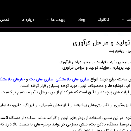
ات
کاتالوگ
blog
رویداد ها
درباره ما
تماس ب
بطری
عکس ها
 تولید و مراحل فرآوری
جار
فیلم ها
ی
،
ریفرم پت
درب
لید پریفرم ، فرایند تولید و مراحل فرآوری
ریفرم
 ساخته برای تولید انواع
بطری های پلاستیکی
،
بطری های پت
و
جارهای پلاستیک
لب سازی
آب، نوشابه‌ها، و محصولات لبنی، مورد توجه بسیاری قرار گرفته است.
فرآیندهای پیچیده و دقیق است که هر کدام از این مراحل تأثیر مستقیم بر کیفیت 
رفتالیک اسید (PTA) و گلیکول اتیلن با بهره‌گیری از تکنولوژی‌های پیشرفته و فرآیندهای شیمیایی و فیزیکی دقیق، به تولی
طی فرآیندهای به پریفرم‌های PET تبدیل می‌شود. در این مسیر، استفاده از روش‌های نوین و کارآمد مانند استفاده از دستگاه ا
وسط دستگاه بادکن پت، نقش بسزایی در تولید پریفرم‌های با کیفیت بالا دارد که 
م
با تولید کنندکان معتبر ارتباط بگیرید.