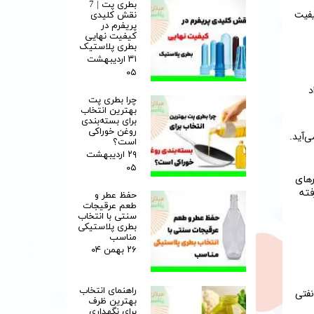
بطری پت | 7
یفیت
نقش کلیدی
پریفرم در
کیفیت نهایی
بطری پلاستیک
۳۱ اردیبهشت
۰۵
د
چرا بطری پت
بهترین انتخاب
برای بسته‌بندی
روغن خوراکی
ام به دست می‌آید.
است؟
۲۹ اردیبهشت
۰۵
حفظ عطر و
طعم عرقیجات
سنتی با انتخاب
بطری پلاستیکی
مناسب
۲۶ بهمن ۰۴
راهنمای انتخاب
نابع نفتی
بهترین ظرف
برای نگهداری