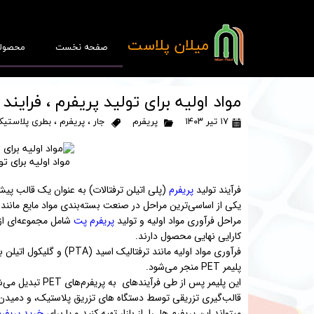
​میلان پلاست
صفحه نخست
محصول
مواد اولیه برای تولید پریفرم ، فرایند
۱۷ تیر ۱۴۰۳
پریفرم
جار
،
پریفرم
،
بطری پلاستیک
مواد اولیه برای تو
پ
فرآیند تولید
پریفرم‌
(پلی اتیلن ترفتالات) به عنوان یک قالب پیش
قا
یکی از اساسی‌ترین مراحل در صنعت بسته‌بندی مواد مایع مانند 
مراحل فرآوری مواد اولیه و تولید
پریفرم پت
شامل مجموعه‌ای از 
کارایی نهایی محصول دارند.
فرآوری مواد اولیه مانند ت
پلیمر PET منجر می‌شود.
این پلیمر پس از 
قالب‌گیری تزریقی توسط دستگاه های تزریق پلاستیک، و دمیدن ت
میتواند این پریفرم ها را از بازار تهیه کنید و یا برای
خرید پریفر