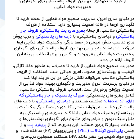
از خرید تا نگهداری: بهترین ظروف پلاستیکی برای نگهداری و
مدیریت مواد غذایی
در دنیای مدرن امروز، مدیریت صحیح مواد غذایی از لحظه خرید تا
نگهداری آن‌ها در خانه اهمیت بسیاری دارد. استفاده از ظروف
پلاستیکی مناسب، از جمله
بطری‌های پت پلاستیکی
،
ظروف جار
پلاستیکی
و دبه‌های پلاستیکی، با
درب های پلاستیکی
و درب پوش
های مناسب نقش مهمی در حفظ تازگی و کیفیت مواد غذایی ایفا
می‌کند. این مقاله به بررسی بهترین ظروف پلاستیکی برای نگهداری
و مدیریت مواد غذایی می‌پردازد و نکاتی را برای انتخاب بهینه این
ظروف ارائه می‌دهد.
مدیریت صحیح مواد غذایی از خرید تا مصرف، به منظور حفظ تازگی،
کیفیت و بهینه‌سازی مصرف، امری حیاتی است. استفاده از ظروف
پلاستیکی مناسب می‌تواند نقش بزرگی در این فرآیند ایفا کند.
در دنیای پرسرعت امروز، مدیریت و نگهداری بهینه مواد غذایی از
اهمیت ویژه‌ای برخوردار است. انتخاب ظروف پلاستیکی مناسب،
شامل بطری‌های پلاستیکی،
ظروف پلاستیک و جار پلاستیکی که
دارای اندازه دهانه
مختلف هستند و
دبه‌های پلاستیکی
، با درب های
پلاستیکی مناسب می‌تواند نقشی کلیدی در حفظ تازگی، کیفیت و
بهینه‌سازی مصرف مواد غذایی ایفا کند. بطری‌های پلاستیکی به
دلیل سبک بودن و طراحی‌های متنوع برای نگهداری نوشیدنی‌ها و
مایعات بسیار کاربردی هستند. این بطری‌ها که از
پریفرم پت
و از
جنس
پلی‌اتیلن ترفتالات (PET)
و پلی‌پروپیلن (PP) ساخته شده و
بدون مواد شیمیایی مضر مانند BPA هستند، همچنین درب‌های