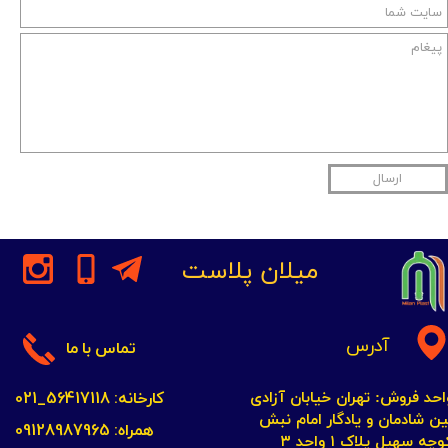
ارسال
میلان پلاست
آدرس
تماس با ما
کارخانه: 56417118_021
احد فروش: تهران خیابان آزادی
ین شادمان و یادگار امام نبش
همراه: 09128987965
چه سهیل پلاک ۱ واحد ۳​​​​​​​