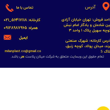
آدرس
تماس با ما
کارخانه: 56417118_021
احد فروش: تهران خیابان آزادی
ین شادمان و یادگار امام نبش
همراه: 09128987965
چه سهیل پلاک ۱ واحد ۳​​​​​​​
ایمیل
​​​​​​آدرس کارخانه: شهرک صنعتی
رند، میدان پولاد، کوچه زنبق،
milanplast.co@gmail.co
لاک 5
m
تمام حقوق این وبسایت متعلق به شرکت میلان پلاست می باشد.