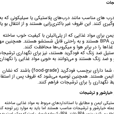
یجات
رب های مناسب مانند درب‌های پلاستیکی یا سیلیکونی که به
یری کنند. این ظروف غیر باکتری‌زایی هستند و از انتقال بو یا
ن برای مواد غذایی که از پلی‌اتیلن با کیفیت خوب ساخته
شده‌اند. اطمینان حاصل کنید که این ظروف بدون BPA هستند و به راحتی قابل شستشو هستند. همچنین م
اها را در برابر هوا و میکروب‌ها محافظت کنند.
تیل ضد زنگ که فودگرید هستند، نیز برای نگهداری ترشیجا
 ضد زنگ هستند و می‌توانند به خوبی مواد غذایی را نگهدار
در هر صورت، مهم است که ظروف مورد استفاده شما دارای برچسب فودگرید (food-grade) باشند که نشان
 ایمن هستند. همچنین توصیه می‌شود که ظروف پس از استفاد
نگهداری را برای ترشیجات فراهم کنند.
 خیارشور و ترشیجات
ستیکی ایمن و مطابق با استانداردهای مربوط به مواد غذایی ساخته
مله خیارشور و ترشیجات مناسب هستند اما باید به موارد زیر توجه کنی
مطمئن شوید که ظروف پلاستیکی فودگرید که انتخاب می‌کنید، بدون BPA باشند. BPA یک ماده شیمیایی است که ممکن است