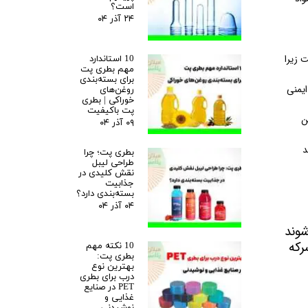
است؟
۲۴ آذر ۰۴
 زیرا
10 استاندارد
مهم بطری پت
برای بسته‌بندی
ایمنی
روغن‌های
خوراکی | بطری
پت باکیفیت
ن
۰۹ آذر ۰۴
د
بطری پت؛ چرا
طراحی لیبل
نقش کلیدی در
جذابیت
بسته‌بندی دارد؟
۰۴ آذر ۰۴
شوند
رکه
10 نکته مهم
بطری پت:
بهترین نوع
درب برای بطری
PET در صنایع
غذایی و
نوشیدنی