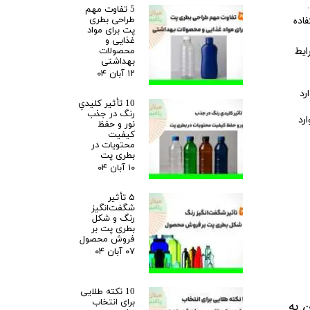
5 تفاوت مهم
فاده
طراحی بطری
پت برای مواد
غذایی و
ایط
محصولات
بهداشتی
۱۲ آبان ۰۴
10 تأثیر کلیدیِ
رنگ در جذب
رد
نور و حفظ
کیفیت
محتویات در
بطری پت
۱۰ آبان ۰۴
۵ تأثیر
شگفت‌انگیز
رنگ و شکل
بطری پت بر
فروش محصول
۰۷ آبان ۰۴
10 نکته طلایی
برای انتخاب
 به