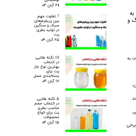
۲۹ آبان ۰۴
به
7 تفاوت مهم
گ و
بین پریفرم‌های
سبک و سنگین
در تولید بطری
پت
۲۵ آبان ۰۴
10 نکته طلایی
ت به
در انتخاب
بهترین نوع جار
پت برای
بسته‌بندی عسل
۱۷ آبان ۰۴
،
د.
۵ نکته طلایی
در انتخاب حجم
مناسب بطری
ی
پت برای انواع
محصولات
۱۵ آبان ۰۴
 برخی