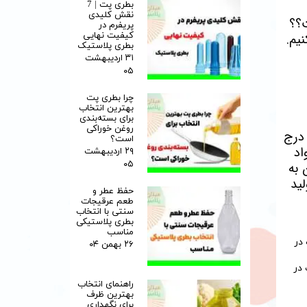
بطری پت | 7
نقش کلیدی
ت؟؟
پریفرم در
کیفیت نهایی
یم.
بطری پلاستیک
۳۱ اردیبهشت
۰۵
چرا بطری پت
بهترین انتخاب
برای بسته‌بندی
روغن خوراکی
 درج
است؟
اد
۲۹ اردیبهشت
۰۵
 به
لید
حفظ عطر و
طعم عرقیجات
سنتی با انتخاب
بطری پلاستیکی
مناسب
۲۶ بهمن ۰۴
در
راهنمای انتخاب
بهترین ظرف
برای نگهداری