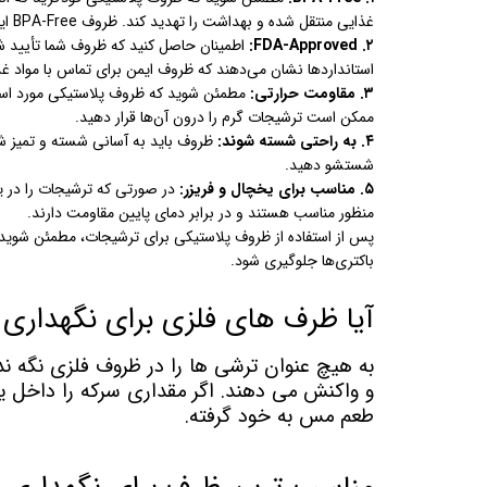
غذایی منتقل شده و بهداشت را تهدید کند. ظروف BPA-Free ایمن‌تر هستند.
۲. FDA-Approved:
اطمینان حاصل کنید که ظروف شما تأیید ش
استانداردها نشان می‌دهند که ظروف ایمن برای تماس با مواد غ
۳. مقاومت حرارتی:
مطمئن شوید که ظروف پلاستیکی مورد استفا
ممکن است ترشیجات گرم را درون آن‌ها قرار دهید.
۴. به راحتی شسته شوند:
ظروف باید به آسانی شسته و تمیز شو
شستشو دهید.
۵. مناسب برای یخچال و فریزر:
در صورتی که ترشیجات را در یخ
منظور مناسب هستند و در برابر دمای پایین مقاومت دارند.
پس از استفاده از ظروف پلاستیکی برای ترشیجات، مطمئن شوی
باکتری‌ها جلوگیری شود.
آیا ظرف های فلزی برای نگهدار
به هیچ عنوان ترشی ها را در ظروف فلزی نگه ند
و واکنش می دهند. اگر مقداری سرکه را داخل 
طعم مس به خود گرفته.