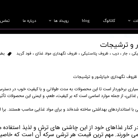
ات
کاتالوگ
blog
رویداد ها
درباره ما
تماس ب
بطری
عکس ها
 و ترشیجات
جار
فیلم ها
یکی
،
جار
،
درب
،
ظروف پلاستیکی
،
ظروف نگهداری مواد غذای
،
فود گرید
بطر
درب
ریفرم
ظروف نگهداری خیارشور و ترشیجات
لب سازی
یاری برخوردار است تا این محصولات به مدت طولانی و با کیفیت خوب در دستر
 غذایی، از جمله موارد اساسی است که بر کیفیت، طعم، و ایمنی این محصولات تأثیر
ی با استانداردهای بهداشتی ساخته شده‌اند و برای مواد غذایی مناسب هستند. برا ای
 در کنار غذاهای خود از این چاشنی های ترش و لذیذ استفاده 
ا نمی خورند. مهم ترین قیمت هر ترشی سرکه آن است که خاص