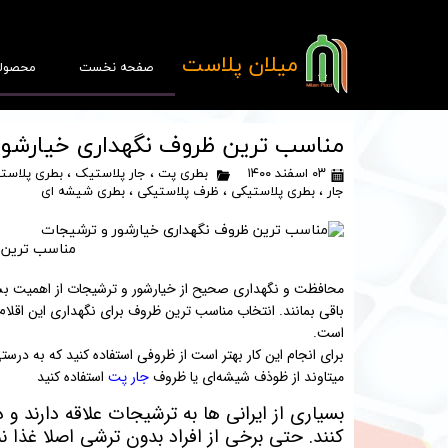
​میلان پلاست
صفحه نخست
محصول
مناسب ترین ظروف نگهداری خیارشور
۰۳ اسفند ۱۴۰۰
بطری پت
،
جار پلاستیک
،
بطری پلاست
جار
،
بطری پلاستیکی
،
ظرف پلاستیکی
،
بطری شیشه ای
پ
مناسب ترین 
قا
محافظت و نگهداری صحیح از خیارشور و ترشیجات از اهمیت بس
باقی بمانند. انتخاب مناسب ترین ظروف برای نگهداری این اقلام
است.
برای انجام این کار بهتر است از ظروفی استفاده کنید که به درست
میتاوند از ظوذف شیشه‌ای یا ظروف
جار پت
استفاده کنید
بسیاری از ایرانی ها به ترشیجات علاقه دارند و
کنند. حتی برخی از افراد بدون ترشی اصلا غذ