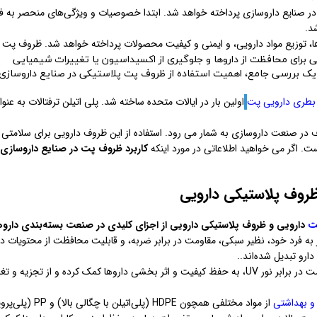
ر صنایع داروسازی پرداخته خواهد شد. ابتدا خصوصیات و ویژگی‌های منحصر به ف
د.
ا، توزیع مواد دارویی، و ایمنی و کیفیت محصولات پرداخته خواهد شد. ظروف پت 
رای محافظت از داروها و جلوگیری از اکسیداسیون یا تغییرات شیمیایی
ه یک بررسی جامع، اهمیت استفاده از ظروف پت پلاستیکی در صنایع داروسازی 
بطری دارویی پت
اولین بار در ایالات متحده ساخته شد. پلی اتیلن ترفتالات به عنوا
 در صنعت داروسازی به شمار می رود. استفاده از این ظروف دارویی برای سلامتی
. اگر می خواهید اطلاعاتی در مورد اینکه
کاربرد ظروف پت در صنایع داروسازی
ظروف پلاستیکی دارویی
ت
دارویی و ظروف پلاستیکی دارویی
از اجزای کلیدی در صنعت بسته‌بندی داروه
ه فرد خود، نظیر سبکی، مقاومت در برابر ضربه، و قابلیت محافظت از محتویات در 
رو تبدیل شده‌اند..
(پلی‌اتیلن ترفتالات) با شفافیت بالا و مقاومت در برابر نور UV، به حفظ کیفیت و اثر بخشی داروها کمک کرده و از تجزیه 
و بهداشتی
از مواد مختلفی همچون HDPE (پلی‌اتیلن با چگال