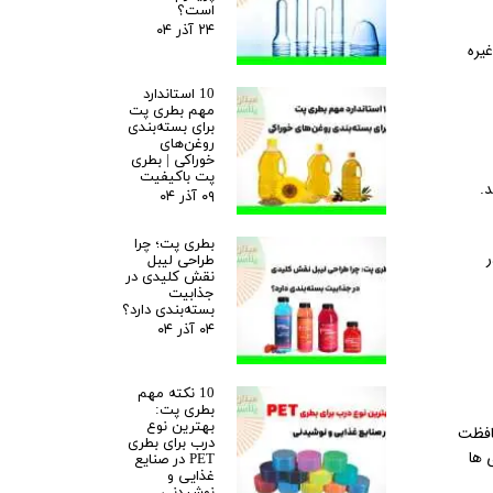
است؟
۲۴ آذر ۰۴
یره
10 استاندارد
مهم بطری پت
برای بسته‌بندی
روغن‌های
خوراکی | بطری
پت باکیفیت
.
۰۹ آذر ۰۴
بطری پت؛ چرا
طراحی لیبل
نقش کلیدی در
جذابیت
بسته‌بندی دارد؟
۰۴ آذر ۰۴
10 نکته مهم
بطری پت:
بهترین نوع
حافظت
درب برای بطری
 ها
PET در صنایع
غذایی و
نوشیدنی