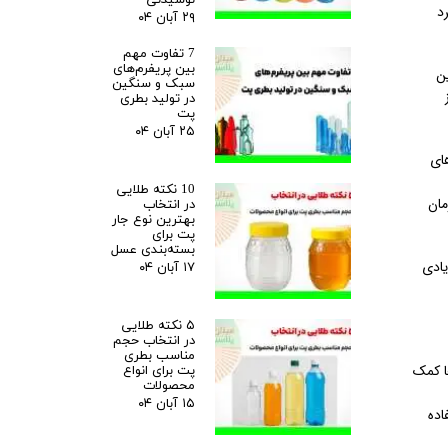
د
۲۹ آبان ۰۴
7 تفاوت مهم
بین پریفرم‌های
ین
سبک و سنگین
در تولید بطری
پت
۲۵ آبان ۰۴
ای
10 نکته طلایی
مان
در انتخاب
بهترین نوع جار
پت برای
بسته‌بندی عسل
یادی
۱۷ آبان ۰۴
۵ نکته طلایی
در انتخاب حجم
مناسب بطری
ا کمک
پت برای انواع
محصولات
۱۵ آبان ۰۴
اده