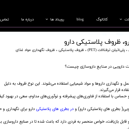
ات
کاتالوگ
blog
رویداد ها
درباره ما
تماس ب
بطری
عکس ها
و، ظروف پلاستیکی دارو
جار
فیلم ها
،
پلی‌اتیلن ترفتالات (PET)
،
ظروف پلاستیکی
،
ظروف نگهداری مواد غذای
درب
ت دارویی در صنایع داروسازی چیست؟
ریفرم
لب سازی
 و نگهداری داروها و مواد شیمیایی استفاده می‌شوند. این نوع ظروف به دلیل
ده قرار می‌گیرند.
و حساس با استفاده از فناوری‌های پیشرفته و نوآوری‌های مداوم، سعی در بهبود کی
رویی( بطری های پلاستیکی دارو) و
در بطری های پلاستیکی
دارو برای نگهداری و 
د و قابل بازیافت، خواص منحصر به فردی دارد که باعث شده تا در صنایع داروسازی به
.