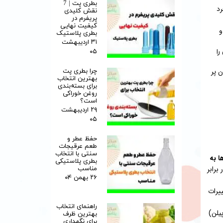
بطری پت | 7
رد
نقش کلیدی
پریفرم در
کیفیت نهایی
و
بطری پلاستیک
۳۱ اردیبهشت
۰۵
را
ن پر
چرا بطری پت
بهترین انتخاب
برای بسته‌بندی
روغن خوراکی
است؟
۲۹ اردیبهشت
۰۵
حفظ عطر و
طعم عرقیجات
سنتی با انتخاب
ا به
بطری پلاستیکی
برابر
مناسب
۲۶ بهمن ۰۴
و تغییرات
راهنمای انتخاب
ی بالا) و PP (پلی‌پروپیلن)
بهترین ظرف
برای نگهداری