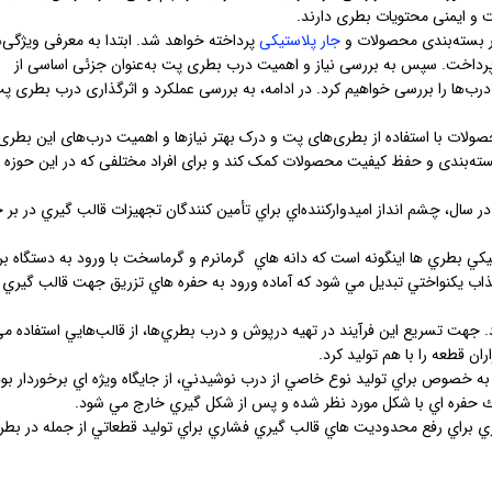
و ایمنی محتویات بطری دارند.
 بسته‌بندی محصولات و
جار پلاستیکی
پرداخته خواهد شد. ابتدا به معرفی ویژگی‌
پرداخت. سپس به بررسی نیاز و اهمیت درب بطری پت به‌عنوان جزئی اساسی از
‌ها را بررسی خواهیم کرد. در ادامه، به بررسی عملکرد و اثرگذاری درب بطری پت
ولات با استفاده از بطری‌های پت و درک بهتر نیازها و اهمیت درب‌های این بطری‌
د بسته‌بندی و حفظ کیفیت محصولات کمک کند و برای افراد مختلفی که در این حوزه
فزايش در سال، چشم انداز اميدواركننده‌اي براي تأمين كنندگان تجهيزات قالب گيري در بر
كي بطري ها اینگونه است كه دانه هاي گرمانرم و گرماسخت با ورود به دستگاه بر 
ب يكنواختي تبديل مي شود كه آماده ورود به حفره هاي تزريق جهت قالب گيري 
جهت تسريع اين فرآيند در تهيه درپوش و درب بطري‌ها، از قالب‌هايي استفاده م
ان قطعه را با هم توليد كرد.
به خصوص براي توليد نوع خاصي از درب نوشيدني، از جايگاه ويژه اي برخوردار بود
يك حفره اي با شكل مورد نظر شده و پس از شكل گيري خارج مي شود.
هتري براي رفع محدوديت هاي قالب گيري فشاري براي توليد قطعاتي از جمله در بط