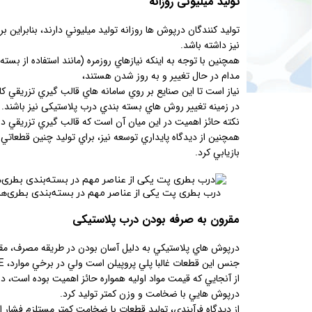
تولید میلیونی روزانه
توليد كنندگان درپوش ها روزانه توليد ميليوني دارند، بنابراين بر
نيز داشته باشد.
همچنين با توجه به اينكه نيازهاي روزمره (مانند استفاده از ب
مدام در حال تغيير و به روز شدن هستند،
نياز است تا اين صنايع بر روي سامانه هاي قالب گيري تزريقي كا
در زمينه تغيير روش هاي بسته بندي درب پلاستیکی نيز باشند.
نكته حائز اهميت در اين ميان آن است كه قالب گيري تزريقي د
همچنين از ديدگاه پايداري توسعه نيز، براي توليد چنين قطعاتي 
بازيابي كرد.
درب بطری پت یکی از عناصر مهم در بسته‌بندی بطری‌ه
مقرون به صرفه بودن درب پلاستیکی
درپوش هاي پلاستيكي به دليل آسان بودن در طريقه مصرف، مقرو
جنس اين قطعات غالبا پلي پروپيلن است ولي در برخي موارد، HDPE نيز بكار مي رود كه مقرون به صرفه تر هم هست.
از آنجايي كه قيمت مواد اوليه همواره حائز اهميت بوده است، د
درپوش هايي با ضخامت و وزن كمتر توليد كرد.
از ديدگاه فرآيندي، توليد قطعات با ضخامت كمتر مستلزم فشار 