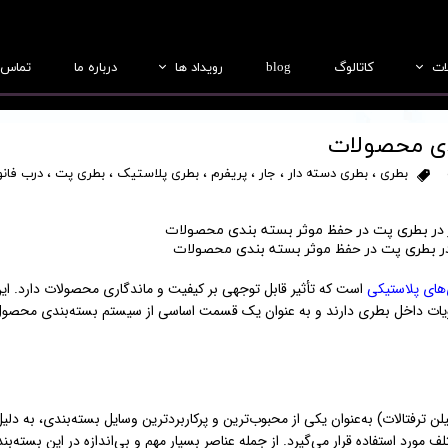
ات
کاتالوگ
blog
رویداد ها
درباره ما
تماس ب
بطری
عکس ها
ندی محصولات
جار
فیلم ها
بطری
،
بطری دسته دار
،
جار
،
پریفرم
،
بطری پلاستیک
،
بطری پت
،
درب فان
درب
ریفرم
در بطری پت در حفظ موثر بسته بندی محصولات
لب سازی
های پلاستیکی
است که تأثیر قابل توجهی بر کیفیت و ماندگاری محصولات دارد. ای
ویات داخل بطری دارند و به عنوان یک قسمت اساسی از سیستم بسته‌بندی محصو
یلن ترفتالات) به‌عنوان یکی از محبوب‌ترین و پرکاربردترین وسایل بسته‌بندی، به دلی
 مورد استفاده قرار می‌گیرد. از جمله عناصر بسیار مهم و بی‌اندازه در این بسته‌بن