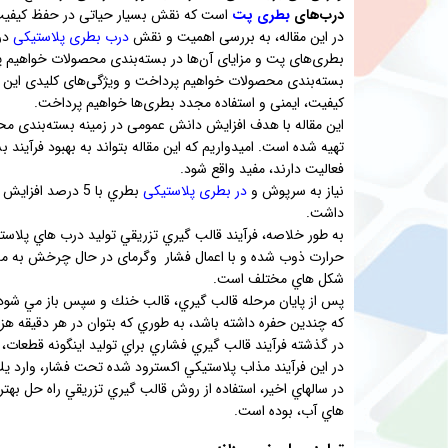
درب‌های
بطری پت
است که نقش بسیار حیاتی در حفظ کیفیت 
در این مقاله، به بررسی اهمیت و نقش
درب بطری پلاستیکی
در
بطری‌های پت و مزایای آن‌ها در بسته‌بندی محصولات خواهیم 
بسته‌بندی محصولات خواهیم پرداخت و ویژگی‌های کلیدی این درب
کیفیت، ایمنی و استفاده مجدد بطری‌ها خواهیم پرداخت.
این مقاله با هدف افزایش دانش عمومی در زمینه بسته‌بندی محص
تهیه شده است. امیدواریم که این مقاله بتواند به بهبود فرآین
فعالیت دارند، مفید واقع شود.
نياز به سرپوش و
در بطری پلاستیکی
بطري با 5 درصد ا
داشت.
به طور خلاصه، فرآيند قالب گيري تزريقي توليد درب هاي پلاستي
حرارت ذوب شده و با اعمال فشار وگرمای در حال چرخش به مذا
شكل هاي مختلف است.
پس از پايان مرحله قالب گيري، قالب خنك و سپس باز مي شود. 
كه چندين حفره داشته باشد، به طوري كه بتوان در هر دقيقه هزار
در گذشته فرآيند قالب گيري فشاري براي توليد اينگونه قطعات، 
در اين فرآيند مذاب پلاستيكي اكسترود شده تحت فشار، وارد 
در سالهاي اخير، استفاده از روش قالب گيري تزريقي راه حل ب
هاي آب، بوده است.