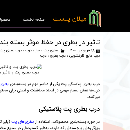
​میلان پلاست
صفحه نخست
محصول
تاثیر در بطری در حفظ موثر بسته ب
۱۸ فروردین ۱۴۰۰
بطری پت
،
جار
،
درب
،
درب بطری پت
درب مایع ظرفشویی
،
درب بطری
،
درب
پ
درب بطری پت و تاثیر 
قا
درب بطری پلاستکی پت یکی از عناصر مهم در بسته‌بندی
بطری‌
درب‌ها نقش بسیار مهمی در ایجاد محافظت و ایمنی برای محت
می‌کنند.
درب بطری پت پلاستیکی
در حوزه بسته‌بندی محصولات، استفاده از
بطری‌های پت
(پلی‌ات
ویژگی‌های برجسته‌ای که دارند، به‌طور گسترده‌ای در صنایع مختلف