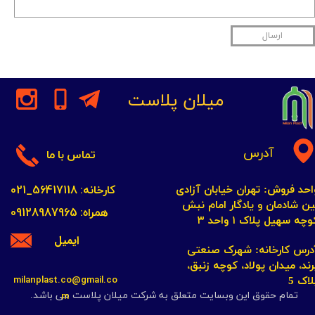
ارسال
میلان پلاست
آدرس
تماس با ما
کارخانه: 56417118_021
احد فروش: تهران خیابان آزادی
ین شادمان و یادگار امام نبش
همراه: 09128987965
چه سهیل پلاک ۱ واحد ۳​​​​​​​
ایمیل
​​​​​​آدرس کارخانه: شهرک صنعتی
رند، میدان پولاد، کوچه زنبق،
milanplast.co@gmail.co
لاک 5
m
تمام حقوق این وبسایت متعلق به شرکت میلان پلاست می باشد.