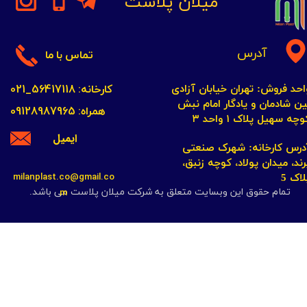
میلان پلاست
آدرس
تماس با ما
کارخانه: 56417118_021
احد فروش: تهران خیابان آزادی
ین شادمان و یادگار امام نبش
همراه: 09128987965
چه سهیل پلاک ۱ واحد ۳​​​​​​​
ایمیل
​​​​​​آدرس کارخانه: شهرک صنعتی
رند، میدان پولاد، کوچه زنبق،
milanplast.co@gmail.co
لاک 5
m
تمام حقوق این وبسایت متعلق به شرکت میلان پلاست می باشد.