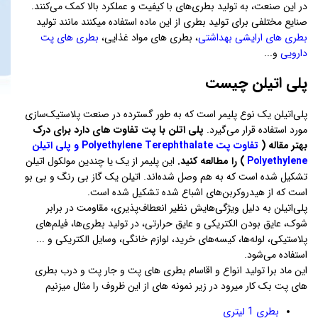
در این صنعت، به تولید بطری‌های با کیفیت و عملکرد بالا کمک می‌کنند.
صنایع مختلفی برای تولید بطری از این ماده استفاده میکنند مانند تولید
بطری های ارایشی بهداشتی
، بطری های مواد غذایی،
بطری های پت
دارویی
و...
پلی اتیلن چیست
پلی‌اتیلن یک نوع پلیمر است که به طور گسترده در صنعت پلاستیک‌سازی
مورد استفاده قرار می‌گیرد.
پلی اتلن با پت تفاوت های دارد برای درک
بهتر مقاله (
تفاوت پت Polyethylene Terephthalate و پلی اتیلن
Polyethylene
) را مطالعه کنید.
این پلیمر از یک یا چندین مولکول اتیلن
تشکیل شده است که به هم وصل شده‌اند. اتیلن یک گاز بی رنگ و بی بو
است که از هیدروکربن‌های اشباع شده تشکیل شده است.
پلی‌اتیلن به دلیل ویژگی‌هایش نظیر انعطاف‌پذیری، مقاومت در برابر
شوک، عایق بودن الکتریکی و عایق حرارتی، در تولید بطری‌ها، فیلم‌های
پلاستیکی، لوله‌ها، کیسه‌های خرید، لوازم خانگی، وسایل الکتریکی و ...
استفاده می‌شود.
این ماد برا تولید انواع و اقاسام بطری های پت و جار پت و درب بطری
های پت بک کار میرود در زیر نمونه های از این ظروف را مثال میزنیم
بطری 1 لیتری