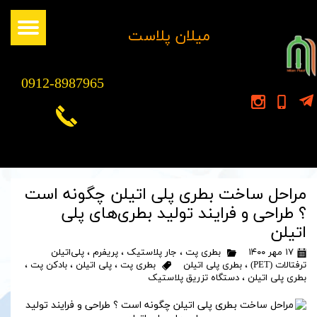
​میلان پلاست
0912-8987965
مراحل ساخت بطری پلی اتیلن چگونه است
؟ طراحی و فرایند تولید بطری‌های پلی
اتیلن
۱۷ مهر ۱۴۰۰
بطری پت
،
جار پلاستیک
،
پریفرم
،
پلی‌اتیلن
ترفتالات (PET)
،
بطری پلی اتیلن
بطری پت
،
پلی اتیلن
،
بادکن پت
،
بطری پلی اتیلن
،
دستگاه تزریق پلاستیک