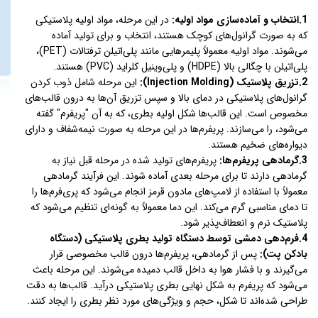
1.انتخاب و آماده‌سازی مواد اولیه:
در این مرحله، مواد اولیه پلاستیکی
که به صورت گرانول‌های کوچک هستند، انتخاب و برای تولید آماده
می‌شوند. مواد اولیه معمولاً پلیمرهایی مانند پلی‌اتیلن ترفتالات (PET)،
پلی‌اتیلن با چگالی بالا (HDPE) و پلی‌وینیل کلراید (PVC) هستند.
2.تزریق پلاستیک (Injection Molding):
این مرحله شامل ذوب کردن
گرانول‌های پلاستیکی در دمای بالا و سپس تزریق آن‌ها به درون قالب‌های
مخصوص است. این قالب‌ها شکل اولیه بطری، که به آن "پریفرم" گفته
می‌شود، را می‌سازند. پریفرم‌ها در این مرحله به صورت نیمه‌شفاف و دارای
دیواره‌های ضخیم هستند.
3.گرمادهی پریفرم‌ها:
پریفرم‌های تولید شده در مرحله قبل نیاز به
گرمادهی دارند تا برای مرحله بعدی آماده شوند. این فرآیند گرمادهی
معمولاً با استفاده از لامپ‌های مادون قرمز انجام می‌شود که پری‌فرم‌ها را
تا دمای مناسبی گرم می‌کند. این دما معمولاً به گونه‌ای تنظیم می‌شود که
پلاستیک نرم و انعطاف‌پذیر شود.
4.فرم‌دهی دمشی توسط دستگاه تولید بطری پلاستیکی (دستگاه
بادکن پت):
پس از گرمادهی، پریفرم‌ها درون قالب مخصوصی قرار
می‌گیرند و با فشار هوا به داخل قالب دمیده می‌شوند. این مرحله باعث
می‌شود که پریفرم به شکل نهایی بطری پلاستیکی درآید. قالب‌ها به دقت
طراحی شده‌اند تا شکل، حجم و ویژگی‌های مورد نظر بطری را ایجاد کنند.