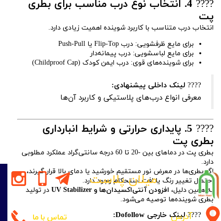
????
4. انتخاب نوع درب مناسب برای بطری
پت
انتخاب درب متناسب با کاربرد شوینده اهمیت زیادی دارد.
برای مایع ظرفشویی: درب Flip-Top یا Push-Pull
برای مایع لباسشویی: درب پیمانه‌دار
برای شوینده‌های قوی: درب ایمن کودک (Childproof Cap)
????
لینک داخلی پیشنهادی:
معرفی انواع درب‌های پلاستیکی و کاربرد آن‌ها
????️
5. پایداری حرارتی و شرایط انبارداری
بطری پت
بطری پت در دماهای بین -20 تا 60 درجه سانتی‌گراد عملکرد مطلوبی
دارد.
اگر بطری‌ها در معرض نور مستقیم خورشید یا دمای بالا قرار گیرند،
میلان پلاست
احتمال تغییر رنگ یا افت استحکام وجود دارد.
به همین دلیل،
افزودن آنتی‌اکسیدان‌ها و UV Stabilizer
در تولید
بطری شوینده‌ها توصیه می‌شود.
آدرس
????
لینک خارجی Dofollow:
تماس با ما