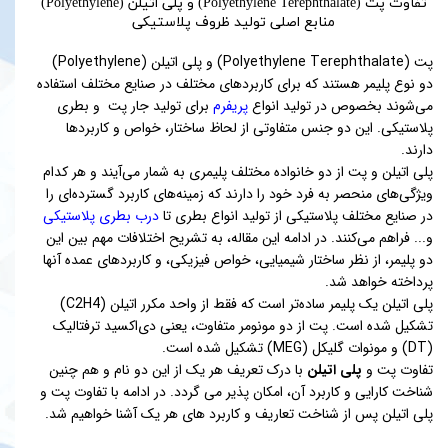
تفاوت پت (Polyethylene Terephthalate) و پلی اتیلن (Polyethylene)
منابع اصلی تولید ظروف پلاستیکی
پت (Polyethylene Terephthalate) و پلی اتیلن (Polyethylene)
دو نوع پلیمر هستند که برای کاربردهای مختلف در صنایع مختلف استفاده
می‌شوند بخصوص در تولید انواع
پریفرم
برای تولید جار پت و بطری
پلاستیکی. این دو جنس متفاوتی از لحاظ ساختار، خواص و کاربردها
دارند.
پلی اتیلن و پت از دو خانواده مختلف پلیمری به شمار می‌آیند و هر کدام
ویژگی‌های منحصر به فرد خود را دارند که زمینه‌های کاربرد گسترده‌ای را
در صنایع مختلف پلاستیکی از تولید انواع بطری تا
درب بطری پلاستیکی
و... فراهم می‌کنند. در ادامه این مقاله، به تشریح اختلافات مهم بین این
دو پلیمر، از نظر ساختار شیمیایی، خواص فیزیکی، و کاربردهای عمده آنها
پرداخته خواهد شد.
پلی اتیلن یک پلیمر ساده‌تر است که فقط از واحد مکرر اتیلن (C2H4)
تشکیل شده است. پت از دو مونومر متفاوت، یعنی دی‌اکسید ترفتالیک
(DT) و مونوات گلیکل (MEG) تشکیل شده است.
تفاوت پت و
پلی اتیلن
با درک تعریف هر یک از این دو نام و هم چنین
شناخت کارایی و کاربرد آن، امکان پذیر می گردد. در ادامه با تفاوت پت و
پلی اتیلن پس از شناخت تعاریف و کاربرد های هر یک آشنا خواهیم شد.