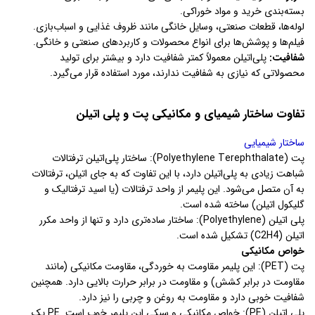
بسته‌بندی خرید و مواد خوراکی.
لوله‌ها، قطعات صنعتی، وسایل خانگی مانند ظروف غذایی و اسباب‌بازی.
فیلم‌ها و پوشش‌ها برای انواع محصولات و کاربردهای صنعتی و خانگی.
شفافیت:
پلی‌اتیلن معمولاً کمتر شفافیت دارد و بیشتر برای تولید
محصولاتی که نیازی به شفافیت ندارند، مورد استفاده قرار می‌گیرد.
تفاوت ساختار شیمیای و مکانیکی پت و پلی اتیلن
ساختار شیمیایی
پت (Polyethylene Terephthalate): ساختار پلی‌اتیلن ترفتالات
شباهت زیادی به پلی‌اتیلن دارد، با این تفاوت که به جای اتیلن، ترفتالات
به آن متصل می‌شود. این پلیمر از واحد ترفتالات (یا اسید ترفتالیک و
گلیکول اتیلن) ساخته شده است.
پلی اتیلن (Polyethylene): ساختار ساده‌تری دارد و تنها از واحد مکرر
اتیلن (C2H4) تشکیل شده است.
خواص مکانیکی
پت (PET): این پلیمر مقاومت به خوردگی، مقاومت مکانیکی (مانند
مقاومت در برابر کشش) و مقاومت در برابر حرارت بالایی دارد. همچنین
شفافیت خوبی دارد و مقاومت به روغن و چربی را نیز دارد.
پلی اتیلن (PE): خواص مکانیکی و سبکی این پلیمر خوب است. PE یک