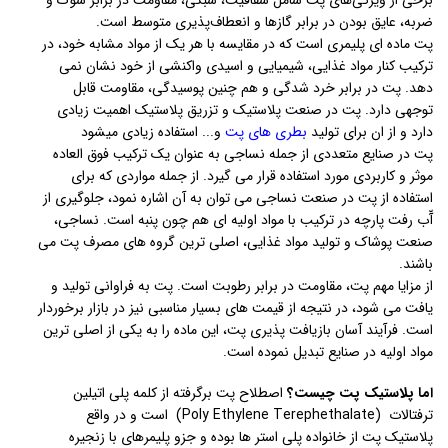
ضربه، عایق بودن در برابر گازها و انعطاف‌پذیری متوسط است.
پت ماده ای پلیمری است که در مقایسه با هر یک از مواد مشابه خود، در
ترکیب کنار مواد غذایی، شیمیایی و اسیدی واکنشی از خود نشان نمی
دهد. پت در برابر خرد شدگی و هم چنین پوسیدگی، مقاومت قابل
توجهی دارد. پت در صنعت پلاستیک و تزریق پلاستیک اهمیت زیادی
دارد و از ان برای تولید
بطری های پت
و... استفاده زیادی میشود
پت در صنایع متعددی از جمله نساجی به عنوان یک ترکیب فوق العاده
موثر و کاربردی مورد استفاده قرار می گیرد. از جمله مواردی که برای
استفاده از پت در صنعت نساجی می توان به آن اشاره نمود، جلوگیری از
آّب رفت پارچه در ترکیب با مواد اولیه ای هم چون پنبه است. نساجی،
صنعت پوشاک و تولید مواد غذایی، اصلی ترین گروه های مصرف پت می
باشند.
از مزایا مهم پت، مقاومت در برابر رطوبت است. پت به فراوانی تولید و
یافت می شود، در نتیجه از قیمت های بسیار مناسبی نیز در بازار برخوردار
است. فرآیند آسان بازیافت پذیری پت، این ماده را به یکی از اصلی ترین
مواد اولیه در صنایع تبدیل نموده است.
اما پلاستیک پت چیست؟
اصطلاح پت برگرفته از کلمه پلی اتیلین
ترفتالات (Poly Ethylene Terephethalate) است و در واقع
پلاستیک پت از خانواده پلی استر ها بوده و جزو پلیمرهای با زنجیره