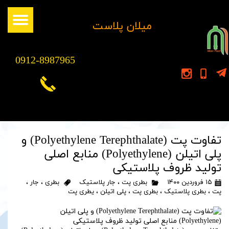
​میلان پلاست
0912-8987965
تفاوت پت (Polyethylene Terephthalate) و
پلی اتیلن (Polyethylene) منابع اصلی
تولید ظروف پلاستیکی
۱۵ فروردین ۱۴۰۰
بطری پت
،
جار پلاستیک
بطری
،
جار
،
پت
،
بطری پلاستیک
،
بطری پت
،
پلی اتیلن
،
یطری پت