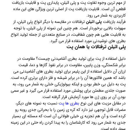
از مهم ترین وجوه تفاوت پت و پلی اتیلن، پایداری پت و قابلیت بازیافت
قطعی آن است. قابلیت بازیافت پت از اصلی ترین ویژگی های این ماده
کاربردی به شمار می رود.
فرآیند بازیافت
پلی اتیلن
ترفتالات در مقایسه با دیگر انواع پلی اتیلن، از
سهولت بالایی برخوردار است. هم چنین این نمونه از پلی اتیلن، با توجه
به قابلیت هایی هم چون شفافیت، در صنایع متعددی از جمله تولید انواع
بطری های نوشیدنی مورد استفاده قرار می گیرد.
پلی اتیلن ترفتالات یا همان پت
دلیل استفاده از پت برای تولید بطری آشامیدنی چیست؟ مقاومت در
برابر شکستگی، وزن پایین، مقاومت در برابر نفوذ گازها و دما، قیمت
ارزان آن دلایل استفاده از این پلیمر برای تولید بطری های آشامیدنی می
باشد که همین فاکتورها آن را در برابر شیشه و فلز دارای برتری کرده است.
پت به دلیل بی خطر بودن و اینکه بیولوژیکی خنثی به شمار می رود، به
صورت جلدی مطمئن برای پوشش مورد استفاده قرار می گیرد و غیر سمی
بودن آن بر روی ژن ها مورد آزمایش قرار گرفته است.
در مقابل مزیت های این نوع
بطری ها پت
نسبت به نمونه های دیگر،
مضرات قابل توجهی نیز دارد که کره ی زمین را با بحرانی جدی روبه رو
کرده است و آن هم تجزیه ی خیلی طولانی آن است که مسئله ای بسیار
جدی به شمار می رود که کارشناسان را به پیدا کردن راه حلی در این زمینه
سوق داده است.