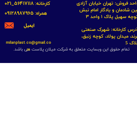
کارخانه: 56417118_021
احد فروش: تهران خیابان آزادی
ین شادمان و یادگار امام نبش
همراه: 09128987965
چه سهیل پلاک ۱ واحد ۳​​​​​​​
ایمیل
​​​​​​آدرس کارخانه: شهرک صنعتی
رند، میدان پولاد، کوچه زنبق،
milanplast.co@gmail.co
لاک 5
m
تمام حقوق این وبسایت متعلق به شرکت میلان پلاست می باشد.