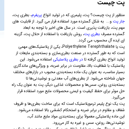
پت چیست
منظور از پت چیست؟ پت، پلیمری که در تولید انواع
پریفرم
، بطری پت،
جار پت
و... به شکل گسترده مورد استفاده قرار می گیرد. از قابلیت های
مهم پت، بازیافت پذیری است. در سال های اخیر با توجه به ابعاد
گسترده مصرف
بطری پت
، روش بازیافت با استفاده از حلال پت، گزینه
ای ایده آل محسوب می گردد.
پت یا Polyethylene Terephthalate، یکی از پلاستیک‌های مهمی
است که به طور گسترده در صنعت بطری‌سازی و بسته‌بندی مایعات از
تولید انواع بطری گرفته تا
در بطری پلاستیکی
استفاده می‌شود. این
پلاستیک با شفافیت بالا، مقاومت در برابر ضربه، و ویژگی‌های ماندگاری
بسیار مناسب، به عنوان یک ماده بسته‌بندی محبوب در بازارهای مختلف
جهان شناخته می‌شود. از بطری‌های آب معدنی و نوشیدنی‌ها تا
بسته‌بندی روغن، سس‌ها و محصولات غذایی دیگر، پت به عنوان یک راه
حل موثر برای حفظ کیفیت و ایمنی محصولات مایع مورد استفاده قرار
می‌گیرد.
پت یک نوع پلیمر ترموپلاستیک است که برای ساخت بطری‌ها و ظروف
شفاف و مقاوم در برابر ضربه و استحکام کششی بالا استفاده می‌شود.
این ماده پلاستیکی معمولاً برای بسته‌بندی مواد مایع مانند آب،
نوشیدنی‌ها، روغن، سس و غیره به کار می‌رود.
برخی از ویژگی‌های پت شامل شفافیت، سبکی، مقاومت در برابر شوک و