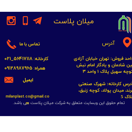
میلان پلاست
آدرس
تماس با ما
کارخانه: 56417118_021
احد فروش: تهران خیابان آزادی
ین شادمان و یادگار امام نبش
همراه: 09128987965
چه سهیل پلاک ۱ واحد ۳​​​​​​​
ایمیل
​​​​​​آدرس کارخانه: شهرک صنعتی
رند، میدان پولاد، کوچه زنبق،
milanplast.co@gmail.co
لاک 5
m
تمام حقوق این وبسایت متعلق به شرکت میلان پلاست می باشد.