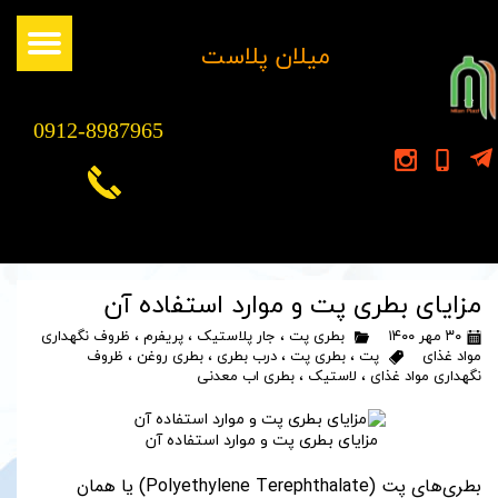
​میلان پلاست
0912-8987965
مزایای بطری پت و موارد استفاده آن
۳۰ مهر ۱۴۰۰
بطری پت
،
جار پلاستیک
،
پریفرم
،
ظروف نگهداری
مواد غذای
پت
،
بطری پت
،
درب بطری
،
بطری روغن
،
ظروف
نگهداری مواد غذای
،
لاستیک
،
بطری اب معدنی
مزایای بطری پت و موارد استفاده آن
بطری‌های پت (Polyethylene Terephthalate) یا همان