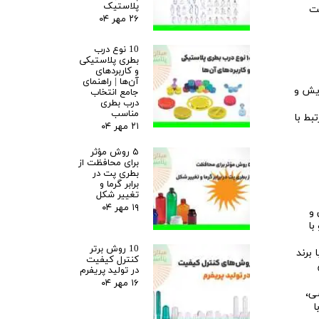
پلاستیک
یت
۲۶ مهر ۰۴
10 نوع درب
بطری پلاستیکی
و کاربردهای
آن‌ها | راهنمای
ایش و
جامع انتخاب
درب بطری
مناسب
بط با
۲۱ مهر ۰۴
۵ روش مؤثر
برای محافظت از
بطری پت در
برابر گرما و
تغییر شکل
۱۹ مهر ۰۴
 و
با
10 روش برتر
 برند
کنترل کیفیت
در تولید پریفرم
۱۶ مهر ۰۴
ی،
ا