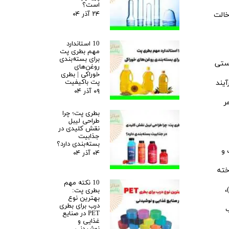
است؟
۲۴ آذر ۰۴
خالت
10 استاندارد
مهم بطری پت
برای بسته‌بندی
دستی
روغن‌های
خوراکی | بطری
پت باکیفیت
آیند
۰۹ آذر ۰۴
هر
بطری پت؛ چرا
طراحی لیبل
نقش کلیدی در
جذابیت
بسته‌بندی دارد؟
 و
۰۴ آذر ۰۴
خته
10 نکته مهم
 که برای تولید بطری‌های پلاستیکی استفاده می‌شود معمولاً پلیمرهایی مانند پلی‌اتیلن ترفتالات (PET)،
بطری پت:
بهترین نوع
درب برای بطری
ب
PET در صنایع
غذایی و
نوشیدنی