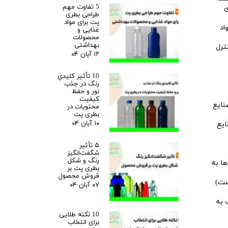
5 تفاوت مهم
ی
طراحی بطری
پت برای مواد
اد
غذایی و
محصولات
بهداشتی
ترل
۱۲ آبان ۰۴
10 تأثیر کلیدیِ
رنگ در جذب
نور و حفظ
کیفیت
محتویات در
بطری پت
۱۰ آبان ۰۴
ایع
۵ تأثیر
شگفت‌انگیز
رنگ و شکل
پس‌ها به
بطری پت بر
فروش محصول
ست)
۰۷ آبان ۰۴
 به
10 نکته طلایی
برای انتخاب