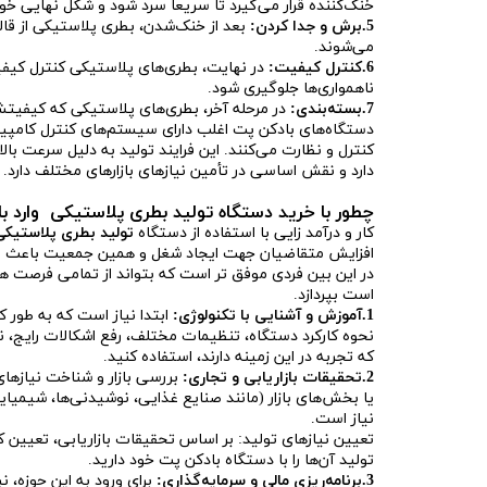
خنک‌کننده قرار می‌گیرد تا سریعاً سرد شود و شکل نهایی خود 
5.برش و جدا کردن:
بعد از خنک‌شدن، بطری پلاستیکی از قا
می‌شوند.
6.کنترل کیفیت:
در نهایت، بطری‌های پلاستیکی کنترل کیفیت
ناهمواری‌ها جلوگیری شود.
7.بسته‌بندی:
در مرحله آخر، بطری‌های پلاستیکی که کیفیتش
دستگاه‌های بادکن پت اغلب دارای سیستم‌های کنترل کامپیوت
کنترل و نظارت می‌کنند. این فرایند تولید به دلیل سرعت بالا
دارد و نقش اساسی در تأمین نیازهای بازارهای مختلف دارد.
چطور با خرید دستگاه تولید بطری پلاستیکی وارد بازا
کار و درآمد زایی با استفاده از دستگاه
تولید بطری پلاستیکی
افزایش متقاضیان جهت ایجاد شغل و همین جمعیت باعث ا
در این بین فردی موفق تر است که بتواند از تمامی فرصت ها 
است بپردازد.
1.آموزش و آشنایی با تکنولوژی:
ابتدا نیاز است که به طور 
نحوه کارکرد دستگاه، تنظیمات مختلف، رفع اشکالات رایج، نگ
که تجربه در این زمینه دارند، استفاده کنید.
2.تحقیقات بازاریابی و تجاری:
بررسی بازار و شناخت نیازهای
یا بخش‌های بازار (مانند صنایع غذایی، نوشیدنی‌ها، شیمیایی
نیاز است.
تعیین نیازهای تولید: بر اساس تحقیقات بازاریابی، تعیین کن
تولید آن‌ها را با دستگاه بادکن پت خود دارید.
3.برنامه‌ریزی مالی و سرمایه‌گذاری:
برای ورود به این حوزه، ن