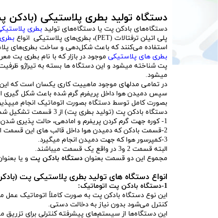
دستگاه تولید بطری پلاستیکی (بادکن پ
دستگاه‌های بادکن پت یا دستگاه‌های تولید
بطری پلاستیکی
پلی اتیلن ترفتالات (PET)، بطری‌های پلاستیکی انواع
بطری 
استفاده می‌کنند که باعث شکل‌دهی و ساخت بطری‌های پلاس
بطری های پلاستیکی
موجود در بازار که با نام بطری پت م
پت شناخته میشود و این دستگاه ها بسته به تیراژو ظرفیت
میشود.
در تمامی مدلهای موجود ماهییت کاری یکسان است که این فر
سپس دمیدن هوا داخل پریفرم گرم شده باعث شکل گیری این 
بصورت کامل توسط دستگاه بصورت اتوماتیک انجام میپذیرد
دستگاه بادکن پت (تولید بطری پت) از 3 قسمت تشکیل شده است:
1- کوره جهت گرم کردن پریفرم و امادهی، حالت پذیری شدن.
2-قسمت بادکن که دمیدن هوا داخل قالب های این قسمت انجام میپذیرد.
3-کمپرسور هوا که جهت دمیدن انجام میگیرد.
البته قسمت 2 و3 در واقع یک قسمت میباشند.
مجموع این دو قسمت بعنوان
دستگاه بادکن پت
و یا بعنوا
انواع دستگاه های تولید بطری پلاستیکی پت (بادک
1-دستگاه بادکن پت اتوماتیک:
این نوع دستگاه بادکن پت به صورت کاملاً اتوماتیک عمل می
کنترل می‌شود بدون نیاز به دخالت دستی.
این دستگاه‌ها از سیستم‌های پیشرفته کنترلی برای تزریق مو