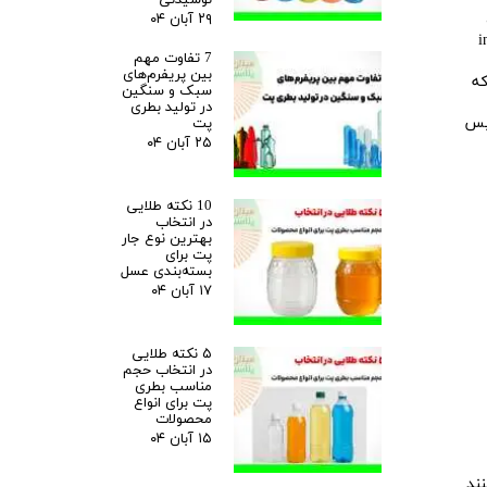
۲۹ آبان ۰۴
injection bl
7 تفاوت مهم
بین پریفرم‌های
که
سبک و سنگین
در تولید بطری
سپس
پت
۲۵ آبان ۰۴
10 نکته طلایی
در انتخاب
بهترین نوع جار
پت برای
بسته‌بندی عسل
۱۷ آبان ۰۴
۵ نکته طلایی
در انتخاب حجم
مناسب بطری
پت برای انواع
محصولات
۱۵ آبان ۰۴
ند.