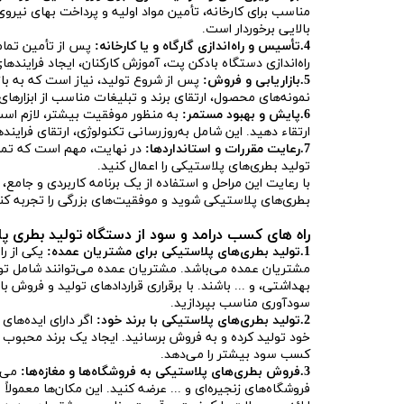
مناسب برای کارخانه، تأمین مواد اولیه و پرداخت بهای نیرو
بالایی برخوردار است.
4.تأسیس و راه‌اندازی گارگاه و یا کارخانه:
پس از تأمین تمامی
راه‌اندازی دستگاه بادکن پت، آموزش کارکنان، ایجاد فراینده
5.بازاریابی و فروش:
پس از شروع تولید، نیاز است که به بازا
نمونه‌های محصول، ارتقای برند و تبلیغات مناسب از ابزارهای
6.پایش و بهبود مستمر:
به منظور موفقیت بیشتر، لازم است
ارتقاء دهید. این شامل به‌روزرسانی تکنولوژی، ارتقای فرا
7.رعایت مقررات و استانداردها:
در نهایت، مهم است که تمام
تولید بطری‌های پلاستیکی را اعمال کنید.
با رعایت این مراحل و استفاده از یک برنامه کاربردی و جامع، م
بطری‌های پلاستیکی شوید و موفقیت‌های بزرگی را تجربه کن
راه های کسب درامد و سود از دستگاه تولید بطری 
1.تولید بطری‌های پلاستیکی برای مشتریان عمده:
یکی از را
مشتریان عمده می‌باشد. مشتریان عمده می‌توانند شامل تول
بهداشتی، و ... باشند. با برقراری قراردادهای تولید و فروش 
سودآوری مناسب بپردازید.
2.تولید بطری‌های پلاستیکی با برند خود:
اگر دارای ایده‌های 
خود تولید کرده و به فروش برسانید. ایجاد یک برند محبوب
کسب سود بیشتر را می‌دهد.
3.فروش بطری‌های پلاستیکی به فروشگاه‌ها و مغازه‌ها:
می‌ت
فروشگاه‌های زنجیره‌ای و ... عرضه کنید. این مکان‌ها معمولا