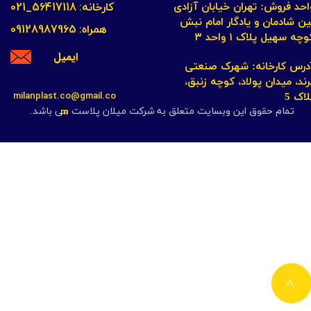
کارخانه: 56417118_021
احد فروش: تهران خیابان آزادی
ین شادمان و یادگار امام نبش
همراه: 09128987965
چه سهیل پلاک ۱ واحد ۳​​​​​​​
ایمیل
​​​​​​آدرس کارخانه: شهرک صنعتی
رند، میدان پولاد، کوچه زنبق،
milanplast.co@gmail.co
لاک 5
m
تمام حقوق این وبسایت متعلق به شرکت میلان پلاست می باشد.
>