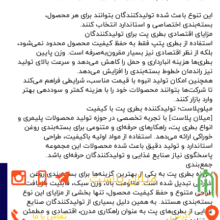
این تنوع باعث شده تولیدکنندگان بتوانند برای هر محصول،
بسته‌بندی اختصاصی و استاندارد انتخاب کنند.
مزایای اقتصادی بطری پت برای تولیدکنندگان
استفاده از بطری پتپ فقط به حفظ کیفیت محصول محدود نمی‌شود،
بلکه از نظر اقتصادی نیز بسیار مقرون‌به‌صرفه است. وزن پایین
بطری‌ها هزینه انبارداری و حمل را کاهش می‌دهد و سرعت بالای تولید
نیز راندمان خطوط بسته‌بندی را افزایش می‌دهد.
همچنین امکان تولید انبوه با قیمت مناسب، شرایطی فراهم می‌کند
تا شرکت‌ها بتوانند محصولات خود را با هزینه کمتر و سوددهی بهتر
وارد بازار کنند.
میلوپلاست؛ تولیدکننده بطری پت با کیفیت
[میلان پلاست] با تجربه تخصصی در حوزه تولید محصولات پلیمری و
انواع بطری پت، راهکارهای حرفه‌ای و متنوعی برای بسته‌بندی روغن
خوراکی ارائه می‌دهد. استفاده از مواد اولیه باکیفیت، طراحی
استاندارد و تولید دقیق باعث شده محصولات این مجموعه
پاسخگوی نیاز صنایع غذایی و تولیدکنندگان حرفه‌ای باشد.
جمع‌بندی
امروزه بطری پت به یکی از بهترین گزینه‌ها برای بسته‌بندی روغن
میلان پلاست
خوراکی تبدیل شده است. مقاومت بالا، وزن سبک، قابلیت بازیافت،
طراحی متنوع و حفظ کیفیت محصول، تنها بخشی از مزایای این نوع
بسته‌بندی هستند. به همین دلیل بسیاری از تولیدکنندگان صنایع
غذایی از بطری‌های پت به عنوان راهکاری مدرن، اقتصادی و مطمئن
آدرس
تماس با ما