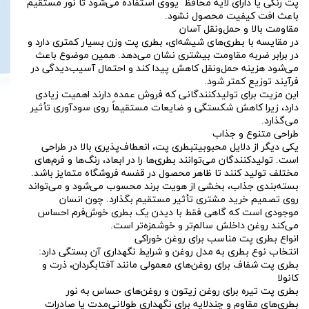
پت رنگی یا دارای لایه محافظ یووی استفاده می‌شود تا نور مستقیم
باعث افت کیفیت محصول نشود.
مقاومت بالا و حمل‌ونقل آسان
در مقایسه با بطری‌های شیشه‌ای، بطری پت وزن بسیار کمتری دارد و
در برابر ضربه مقاومت بیشتری نشان می‌دهد. همین موضوع باعث
می‌شود هزینه حمل‌ونقل کاهش پیدا کند و احتمال آسیب‌دیدگی در
فرآیند توزیع کمتر شود.
این مزیت برای تولیدکنندگانی که فروش عمده دارند اهمیت زیادی
دارد، زیرا کاهش شکستگی و ضایعات مستقیماً روی سودآوری تأثیر
می‌گذارد.
طراحی متنوع و جذاب
یکی دیگر از دلایل محبوبیتبطری پت، انعطاف‌پذیری بالا در طراحی
است. تولیدکنندگان می‌توانند بطری‌ها را در ابعاد، رنگ‌ها و فرم‌های
مختلف تولید کنند تا ظاهر محصول در قفسه فروشگاه متمایز باشد.
بسته‌بندی جذاب، بخشی از هویت برند محسوب می‌شود و می‌تواند
روی تصمیم خرید مشتری تأثیر مستقیم بگذارد. چون انسان
موجودی است که گاهی فقط با دیدن یک بطری خوش‌فرم احساس
می‌کند روغن داخلش سالم‌تر و خوشمزه‌تر است.
انواع بطری پت مناسب برای روغن خوراکی
انتخاب نوع بطری به مدل روغن و شرایط نگهداری آن بستگی دارد:
بطری پت شفاف برای روغن‌های معمولی مانند آفتابگردان، ذرت و
کانولا
بطری پت تیره برای روغن زیتون و روغن‌های حساس به نور
بطری‌های مقاوم و چندلایه برای نگهداری طولانی‌مدت یا صادرات