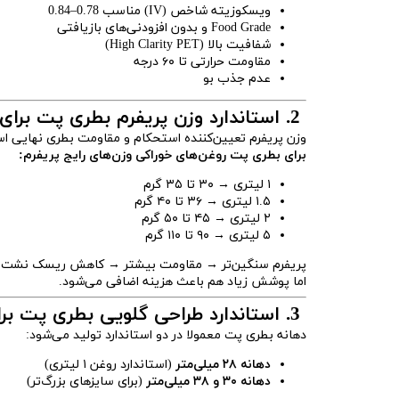
ویسکوزیته شاخص (IV) مناسب 0.78–0.84
Food Grade و بدون افزودنی‌های بازیافتی
شفافیت بالا (High Clarity PET)
مقاومت حرارتی تا ۶۰ درجه
عدم جذب بو
2. استاندارد وزن پریفرم بطری پت برای روغن‌های خوراکی
وزن پریفرم تعیین‌کننده استحکام و مقاومت بطری نهایی ا
برای بطری پت روغن‌های خوراکی وزن‌های رایج پریفرم:
۱ لیتری → ۳۰ تا ۳۵ گرم
۱.۵ لیتری → ۳۶ تا ۴۰ گرم
۲ لیتری → ۴۵ تا ۵۰ گرم
۵ لیتری → ۹۰ تا ۱۱۰ گرم
پریفرم سنگین‌تر → مقاومت بیشتر → کاهش ریسک نشت
اما پوشش زیاد هم باعث هزینه اضافی می‌شود.
3. استاندارد طراحی گلویی بطری پت برای روغن‌های خوراکی
دهانه بطری پت معمولا در دو استاندارد تولید می‌شود:
دهانه ۲۸ میلی‌متر
(استاندارد روغن ۱ لیتری)
دهانه ۳۰ و ۳۸ میلی‌متر
(برای سایزهای بزرگ‌تر)