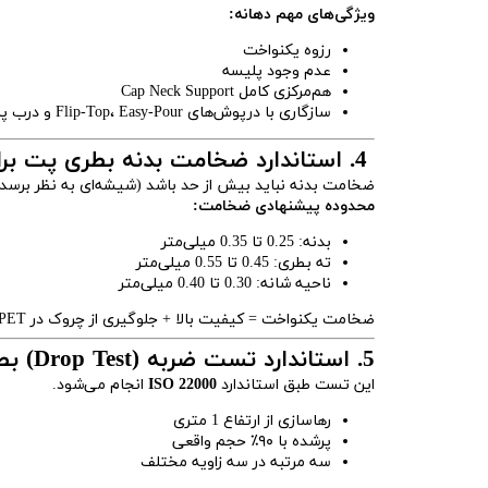
ویژگی‌های مهم دهانه:
رزوه یکنواخت
عدم وجود پلیسه
هم‌مرکزی کامل Cap Neck Support
سازگاری با درپوش‌های Flip-Top، Easy-Pour و درب پلمپ‌دار
4. استاندارد ضخامت بدنه بطری پت برای روغن
ضخامت بدنه نباید بیش از حد باشد (شیشه‌ای به نظر برسد)
محدوده پیشنهادی ضخامت:
بدنه: 0.25 تا 0.35 میلی‌متر
ته بطری: 0.45 تا 0.55 میلی‌متر
ناحیه شانه: 0.30 تا 0.40 میلی‌متر
ضخامت یکنواخت = کیفیت بالا + جلوگیری از چروک در PET
5. استاندارد تست ضربه (Drop Test) بطری پت برای روغن
این تست طبق استاندارد
ISO 22000
انجام می‌شود.
رهاسازی از ارتفاع 1 متری
پرشده با ۹۰٪ حجم واقعی
سه مرتبه در سه زاویه مختلف