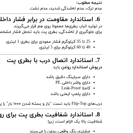
نتیجه مطلوب:
عدم ترک، عدم له‌شدگی شدید، عدم نشت.
6. استاندارد مقاومت در برابر فشار داخلی (Top Load Test)
در تولید انبار، بطری‌ها معمولا روی هم قرار می‌گیرند.
برای جلوگیری از له‌شدگی، بطری پت باید تحمل فشار مشخص
25 تا 35 کیلوگرم فشار عمودی برای بطری 1 لیتری
40 تا 60 کیلوگرم برای 5 لیتری
7. استاندارد اتصال درب با بطری پت
درپوش استاندارد روغن
باید:
دارای سیلینگ دقیق باشد
دارای واشر داخلی PE
کاملا Leak-Proof
دارای پلمپ ایمنی باشد
درب‌های Flip-Top باید تست “باز و بسته شدن ۱۰۰۰ بار” را پاس کنند.
8. استاندارد شفافیت بطری پت برای روغن
شفافیت بالا یک الزام است، زیرا:
مشتری رنگ واقعی روغن را می‌بیند