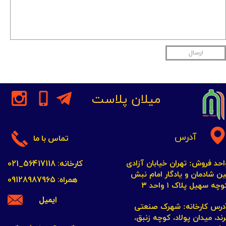
ارسال
میلان پلاست
آدرس
تماس با ما
کارخانه: 56417118_021
احد فروش: تهران خیابان آزادی
ین شادمان و یادگار امام نبش
همراه: 09128987965
چه سهیل پلاک ۱ واحد ۳​​​​​​​
ایمیل
​​​​​​آدرس کارخانه: شهرک صنعتی
رند، میدان پولاد، کوچه زنبق،