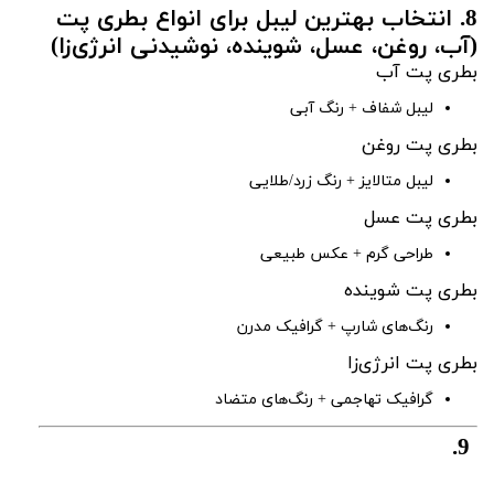
8. انتخاب بهترین لیبل برای انواع بطری پت
(آب، روغن، عسل، شوینده، نوشیدنی انرژی‌زا)
بطری پت آب
لیبل شفاف + رنگ آبی
بطری پت روغن
لیبل متالایز + رنگ زرد/طلایی
بطری پت عسل
طراحی گرم + عکس طبیعی
بطری پت شوینده
رنگ‌های شارپ + گرافیک مدرن
بطری پت انرژی‌زا
گرافیک تهاجمی + رنگ‌های متضاد
9.