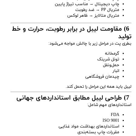
چاپ دیجیتال → مناسب تیراژ پایین
متریال PP → ضد رطوبت
متریال متالایز → ظاهر لوکس
6) مقاومت لیبل در برابر رطوبت، حرارت و خط
تولید
بطری پت در مراحل زیر با چالش مواجه می‌شود:
گرمخانه
تونل شرینک
حمل‌ونقل
انبار
چیدمان فروشگاهی
لیبل باید همه این مراحل را تحمل کند.
7) طراحی لیبل مطابق استانداردهای جهانی
استانداردهای مهم شامل:
FDA
ISO 9001
استانداردهای بهداشت مواد غذایی
مقررات چاپ بسته‌بندی