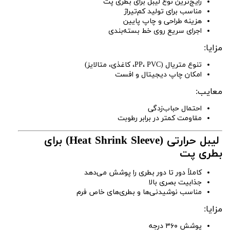
رایج‌ترین نوع لیبل برای بطری پت
مناسب برای تولید کم‌تیراژ
هزینه طراحی و چاپ پایین
اجرای سریع روی خط بسته‌بندی
مزایا:
تنوع متریال (PP، PVC، کاغذی، متالایز)
امکان چاپ دیجیتال و افست
معایب:
احتمال حباب‌زدگی
مقاومت کمتر در برابر رطوبت
لیبل حرارتی (Heat Shrink Sleeve) برای
بطری پت
کاملاً دور تا دور بطری را پوشش می‌دهد
جذابیت بصری بالا
مناسب نوشیدنی‌ها و بطری‌های خاص فرم
مزایا:
پوشش ۳۶۰ درجه