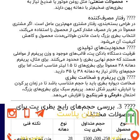
محصولات صنعتی:
مثل روغن موتور یا ضدیخ نیاز به
بطری‌های ضخیم‌تر با دهانه پهن دارند.
???? رفتار مصرف‌کننده
در طراحی بسته‌بندی، رفتار مشتری مهم‌ترین عامل است. اگر مشتری
معمولاً در هر بار مصرف مقدار کمی از محصول را استفاده می‌کند،
انتخاب بطری بزرگ باعث ماندن طولانی‌مدت محصول و کاهش
کیفیت آن می‌شود.
???? محدودیت‌های تولیدی
ظرفیت دستگاه بادکن پت، قالب‌های موجود و وزن پریفرم از عواملی
هستند که حجم نهایی بطری را محدود می‌کنند. برای مثال، پریفرم
دهانه ۲۸ معمولاً برای بطری‌های تا ۱.۵ لیتر مناسب است، اما برای
حجم‌های بالاتر نیاز به دهانه ۳۸ یا ۴۵ دارید.
???? وزن پریفرم و ضخامت بطری
ضخامت دیواره بطری باید با حجم متناسب باشد تا در زمان پر کردن
یا انبارش، تغییر شکل ندهد. پریفرم سبک برای بطری‌های بزرگ،
احتمال
دفرمگی و شرینکیج
را افزایش می‌دهد.
???? 3. بررسی حجم‌های رایج بطری پت برای
میلان پلاست
محصولات مختلف
نوع
حجم متداول
نوع
نکته فنی
محصول
بطری پت
دهانه
آدرس
تماس با ما
آب معدنی
250، 500، 1500
28
وزن کم و ته مقاوم