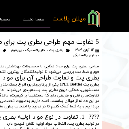
​میلان پلاست
صفحه نخست
محصول
5 تفاوت مهم طراحی بطری پت برای مواد غذایی و محصولات بهداشتی
۱۲ آبان ۱۴۰۴
بطری پت
،
جار پلاستیک
،
پریفرم
،
بطری پلاستیکی
پ
فرم و ضخامت بررسی می‌شود تا تولیدکنندگان بهترین انتخا
بطری پت و تفاوت طراحی آن برای مواد
قا
بطری پت (
PET Bottle
) یکی از پرکاربردترین انواع بسته‌ب
دستشویی، همگی درون
بطری پت
بسته‌بندی می‌شوند. اما
تفاوت‌های فنی و ظریفی دارد که مستقیماً بر کیفیت، ماندگا
در این مقاله از
میلان پلاست
، قصد داریم به‌صورت تخصصی 
بپردازیم و به شما کمک کنیم تا در تولید یا انتخاب بطری 
???? 1. تفاوت در نوع مواد اولیه بطری پت
در تولید بطری پت، انتخاب مواد اولیه نقش کلیدی دارد.