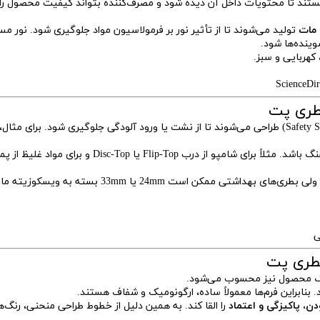
تند تا محتویات داخل آن دیده شود و مصرف‌کننده بتواند کیفیت محصول را
 مات
تولید می‌شوند تا از تأثیر نور بر فرمولاسیون مواد جلوگیری شود. نور م
وینده‌ها شود.
کهربایی و سبز.
ScienceDir
در بطری پت مواد غذایی، درب‌ها معمولاً به صورت ایمن (Safety Seal) طراحی می‌شوند تا از نشت یا ورود آلودگی جلوگیری شود. برای مثال،
اما در بطری‌های بهداشتی، نوع درب باید با نوع مصرف هماهنگ باشد. مثلاً برای شامپو از درب Flip-Top یا Disc-Top و ب
در طراحی دهانه، بطری‌های غذایی معمولاً دهانه 28mm دارند ولی بطری‌های بهداشتی ممکن است 24mm یا 33mm بسته به ویسک
ی
گ محصول نیز محسوب می‌شود.
. بنابراین فرم‌ها معمولاً ساده، ارگونومیک و شفاف هستند.
ن، پاکیزگی و اعتماد
را القا کند. به همین دلیل از خطوط طراحی منحنی، رنگ‌ه