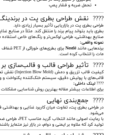
تحمل ضربه و فشار پمپ
???? نقش طراحی بطری پت در برندینگ
طراحی بطری پت در بازاریابی تأثیر بسیار زیادی دارد.
بطری باید بتواند پیام برند را منتقل کند. مثلاً در صنایع
صنایع بهداشتی، طراحی لوکس‌تر و رنگ‌های خاص استفاده می‌
نمونه واقعی:
برندهایی مانند
Nestlé
برای بطری‌های خوراکی از PET شفاف با فرم ساده استفاده می‌کنند، در حالی‌که برند
مات را انتخاب کرده است.
???? تأثیر طراحی قالب و قالب‌سازی ب
کیفیت قالب تزریق و دمش (Injection Blow Mold) نقش تعیین‌کننده‌ای در دقت ابعادی، ضخامت یکنواخت و شفافیت بطری دارد.
قالب‌های با پولیش دقیق، سیستم خنک‌کننده یکنواخت و ون
????
لینک داخلی:
برای اطلاعات بیشتر مقاله
بهترین روش شناسایی مشکلات ق
???? جمع‌بندی نهایی
در طراحی بطری پت، تفاوت میان کاربرد غذایی و بهداشتی ف
می‌شود.
با رعایت اصولی 
تولید کرد که علاوه بر ایمنی و دوام، در بازار نیز متمایز باشند