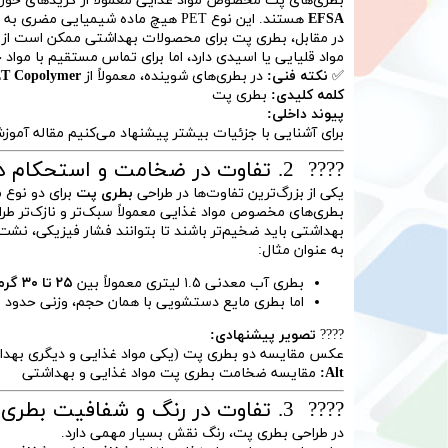
بطری‌های پت مخصوص مواد غذایی معمولاً از گریدهای خوراکی (Food Grade PET) تولید می‌شوند که دارای تاییدیه‌های بهدا
EFSA
هستند. این نوع PET هیچ ماده شیمیایی مضری به محتویات غذا انتقال نمی‌دهد.
در مقابل، بطری پت برای محصولات بهداشتی ممکن است از 
مواد قلیایی یا اسیدی دارد، اما برای تماس مستقیم با موا
✅
نکته فنی:
در بطری‌های شوینده، معمولاً از
T Copolymer
کلمه کلیدی:
بطری پت
پیوند داخلی:
برای آشنایی با جزئیات بیشتر پیشنهاد می‌کنیم مقاله
آموزش
???? 2. تفاوت در ضخامت و استحکام دیواره بطری پت
یکی از بزرگ‌ترین تفاوت‌ها در طراحی
بطری پت
برای دو نوع
بطری‌های مخصوص مواد غذایی معمولاً سبک‌تر و نازک‌تر طر
بهداشتی باید ضخیم‌تر باشند تا بتوانند فشار فیزیکی، نشت م
به عنوان مثال:
بطری آب معدنی ۱.۵ لیتری معمولاً بین
۲۵ تا ۳۰ گرم وزن دارد.
اما بطری مایع دستشویی با همان حجم، وزنی حدود
۵
????
تصویر پیشنهادی:
عکس مقایسه دو بطری پت (یکی مواد غذایی و دیگری بهدا
Alt:
مقایسه ضخامت بطری پت مواد غذایی و بهداشتی
???? 3. تفاوت در رنگ و شفافیت بطری پت
در طراحی بطری پت، رنگ نقش بسیار مهمی دارد.