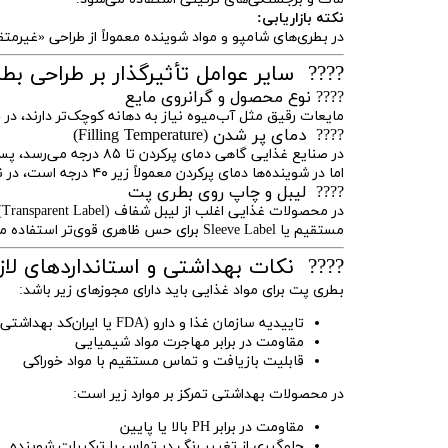
نکته بازاریابی:
در بطری‌های شامپو و مواد شوینده معمولاً از طراحی «غیرمت
???? سایر عوامل تأثیرگذار بر طراحی ب
???? نوع محصول و گرانروی مایع
مایعات رقیق مثل آب‌میوه نیاز به دهانه کوچک‌تر دارند، در حال
???? دمای پر شدن (Filling Temperature)
در صنایع غذایی گاهی دمای پرکردن تا ۸۵ درجه می‌رسد، پس بطری باید مقاومت حرارتی بالایی داشته باشد.
اما در شوینده‌ها دمای پرکردن معمولاً زیر ۴۰ درجه است، در نتیجه تمرکز بر مقاومت شیمیایی است نه حرارتی.
???? لیبل و چاپ روی بطری پت
د
مستقیم یا Sleeve Label برای حس ظاهری قوی‌تر استفاده می‌شود.
???? نکات بهداشتی و استانداردهای لاز
بطری پت برای مواد غذایی باید دارای مجوزهای زیر باشد:
تاییدیه سازمان غذا و دارو (FDA یا ایران‌کد بهداشتی)
مقاومت در برابر مهاجرت مواد شیمیایی
قابلیت بازیافت و تماس مستقیم با مواد خوراکی
در محصولات بهداشتی تمرکز بر موارد زیر است:
مقاومت در برابر PH بالا یا پایین
جلوگیری از تغییر رنگ در تماس با ترکیبات شوینده