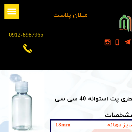
​میلان پلاست
0912-8987965
ری پت استوانه 40 سی سی
شخصات
ایز دهانه 18mm