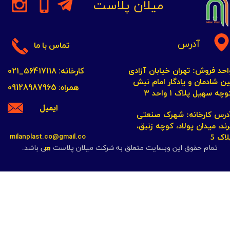
میلان پلاست
آدرس
تماس با ما
کارخانه: 56417118_021
احد فروش: تهران خیابان آزادی
ین شادمان و یادگار امام نبش
همراه: 09128987965
چه سهیل پلاک ۱ واحد ۳​​​​​​​
ایمیل
​​​​​​آدرس کارخانه: شهرک صنعتی
رند، میدان پولاد، کوچه زنبق،
milanplast.co@gmail.co
لاک 5
m
تمام حقوق این وبسایت متعلق به شرکت میلان پلاست می باشد.