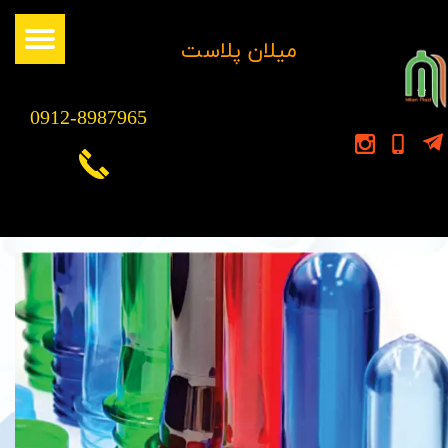
​میلان پلاست
0912-8987965