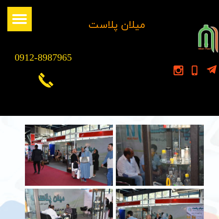
​میلان پلاست
0912-8987965