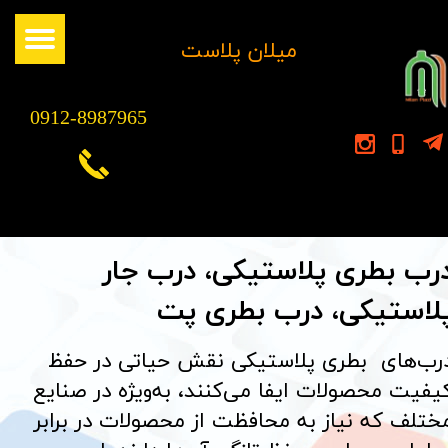
​میلان پلاست
0912-8987965
رب بطری پلاستیکی، درب جار
لاستیکی، درب بطری پت
درب‌های بطری پلاستیکی نقش حیاتی در حفظ
یفیت محصولات ایفا می‌کنند، به‌ویژه در صنایع
ختلف که نیاز به محافظت از محصولات در برابر