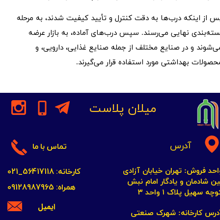
س از اینکه درب‌ها به دقت کنترل و تأیید کیفیت شدند، به مرحله
سته‌بندی نهایی می‌رسند. سپس درب‌های آماده، به بازار عرضه
ی‌شوند و در صنایع مختلف از جمله صنایع غذایی، دارویی، و
حصولات بهداشتی مورد استفاده قرار می‌گیرند.
میلان پلاست
آدرس
تماس با ما
کارخانه: 56417118_021
احد فروش: تهران خیابان آزادی
ین شادمان و یادگار امام نبش
همراه: 09128987965
چه سهیل پلاک ۱ واحد ۳​​​​​​​
ایمیل
​​​​​​آدرس کارخانه: شهرک صنعتی