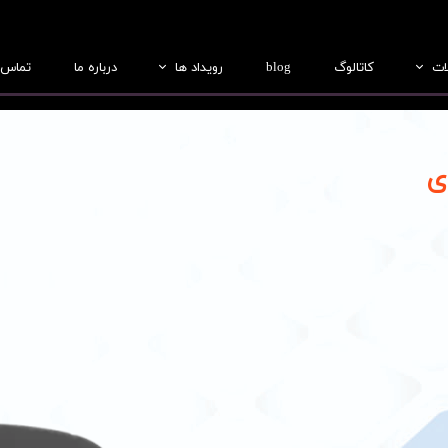
ات
کاتالوگ
blog
رویداد ها
درباره ما
تماس ب
بطری
عکس ها
جار
فیلم ها
درب
ریفرم
لب سازی