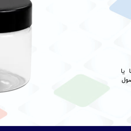
 یا
صول