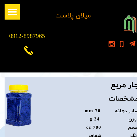
​میلان پلاست
0912-8987965
ار مربع
شخصات
ایز دهانه 70 mm
زن 34 g
جم 700 cc
نگ شفاف