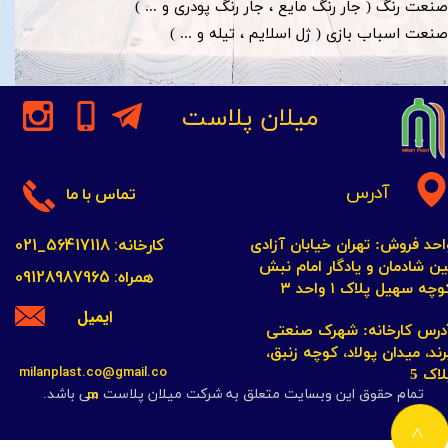
صنعت رنگ ( جار رنگ مایع ، جار رنگ پودری و ... )
صنعت اسباب بازی ( ژل اسلایم ، تیله و ... )​​​​​​​
میلان پلاست
آدرس
تماس با ما
کارخانه: 56417118_021
احد فروش: تهران خیابان آزادی
ین شادمان و یادگار امام نبش
همراه: 09128987965
چه سهیل پلاک ۱ واحد ۳​​​​​​​
ایمیل
​​​​​​آدرس کارخانه: شهرک صنعتی
رند، میدان پولاد، کوچه زنبق،
milanplast.co@gmail.co
لاک 5
m
تمام حقوق این وبسایت متعلق به شرکت میلان پلاست می باشد.
>