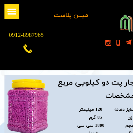
​میلان پلاست
0912-8987965
ار پت دو کیلویی مربع
شخصات
یز دهانه 120 میلیمتر
زن 85 گرم
جم 1800 سی سی