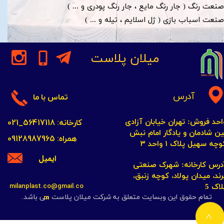
صنعت رنگ ( جار رنگ مایع ، جار رنگ پودری و ... )
صنعت اسباب بازی ( ژل اسلایم ، تیله و ... )​​​​​​​
میلان پلاست
آدرس
تماس با ما
کارخانه: 56417118_021
احد فروش: تهران خیابان آزادی
ین شادمان و یادگار امام نبش
همراه: 09128987965
چه سهیل پلاک ۱ واحد ۳​​​​​​​
ایمیل
​​​​​​آدرس کارخانه: شهرک صنعتی
رند، میدان پولاد، کوچه زنبق،
milanplast.co@gmail.co
لاک 5
m
تمام حقوق این وبسایت متعلق به شرکت میلان پلاست می باشد.
>