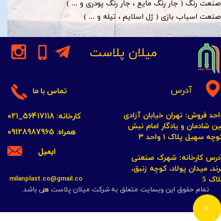
صنعت رنگ ( جار رنگ مایع ، جار رنگ پودری و ... )
صنعت اسباب بازی ( ژل اسلایم ، تیله و ... )​​​​​​​
میلان پلاست
آدرس
تماس با ما
کارخانه: 56417118_021
احد فروش: تهران خیابان آزادی
ین شادمان و یادگار امام نبش
همراه: 09128987965
چه سهیل پلاک ۱ واحد ۳​​​​​​​
ایمیل
​​​​​​آدرس کارخانه: شهرک صنعتی
رند، میدان پولاد، کوچه زنبق،
milanplast.co@gmail.co
لاک 5
m
تمام حقوق این وبسایت متعلق به شرکت میلان پلاست می باشد.
>