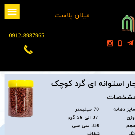
​میلان پلاست
0912-8987965
ار استوانه ای گرد کوچک
شخصات
ایز دهانه 70 میلیمتر
زن 37 الی 56 گرم
جم 350 سی سی
نگ شفاف