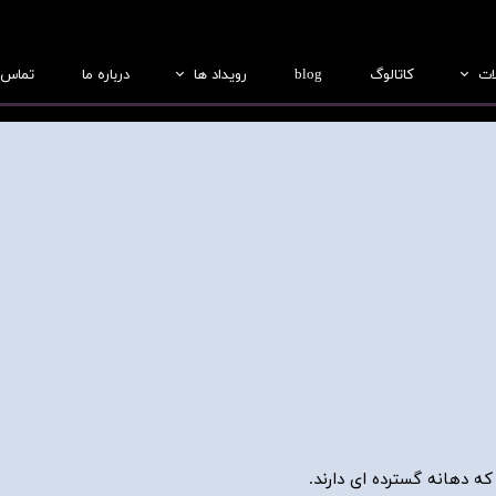
ات
کاتالوگ
blog
رویداد ها
درباره ما
تماس ب
بطری
عکس ها
جار
فیلم ها
درب
ریفرم
لب سازی
ه دهانه گسترده ای دارند.