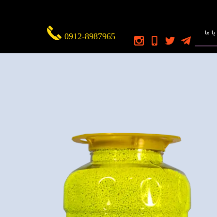
ا ما
0912-8987965