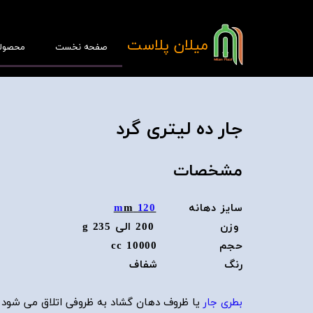
​میلان پلاست
صفحه نخست
محصول
جار ده لیتری گرد
پ
مشخصات
قا
سایز دهانه
120 m
m
وزن 200 الی 235 g
حجم 10000 cc
رنگ شفاف
بطری جار
یا ظروف دهان گشاد به ظروفی اتلاق می شود ک