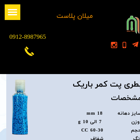
​میلان پلاست
0912-8987965
طری پت کمر باریک
شخصات
ایز دهانه 18 mm
زن 7 الی 10 g
جم 30-60 CC
نگ شفاف