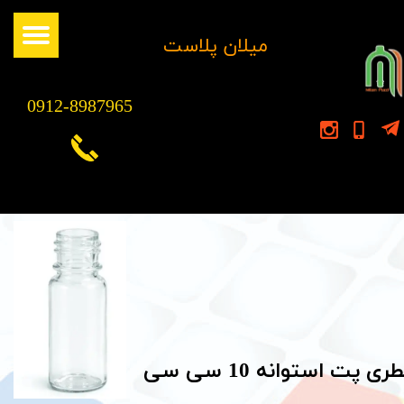
​میلان پلاست
0912-8987965
طری پت استوانه 10 سی سی