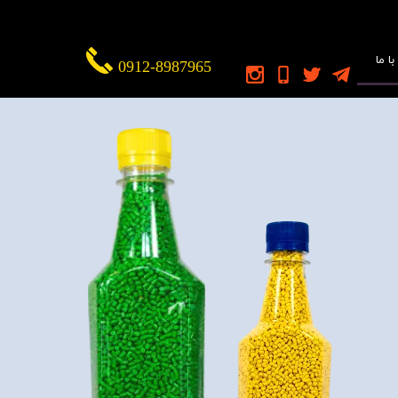
ا ما
0912-8987965