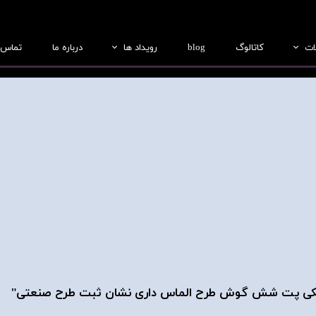
ات
کاتالوگ
blog
رویداد ها
درباره ما
تماس ب
بطری
عکس ها
جار
فیلم ها
درب
ریفرم
لب سازی
ی پلاستیکی پت شش گوش طرح الماس داری نشان ثبت طرح صنعتی"