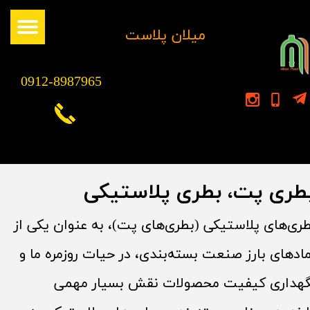
​میلان پلاست
0912-8987965
طری پت، بطری پلاستیکی
ری‌های پلاستیکی (بطری‌های پت)، به عنوان یکی از
ادهای بارز صنعت بسته‌بندی، در حیات روزمره ما و
گهداری کیفیت محصولات نقش بسیار مهمی