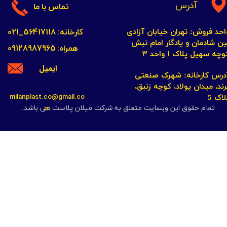
آدرس
تماس با ما
کارخانه: 56417118_021
احد فروش: تهران خیابان آزادی
ین شادمان و یادگار امام نبش
همراه: 09128987965
چه سهیل پلاک ۱ واحد ۳​​​​​​​
ایمیل
​​​​​​آدرس کارخانه: شهرک صنعتی
رند، میدان پولاد، کوچه زنبق،
milanplast.co@gmail.co
لاک 5
m
تمام حقوق این وبسایت متعلق به شرکت میلان پلاست می باشد.