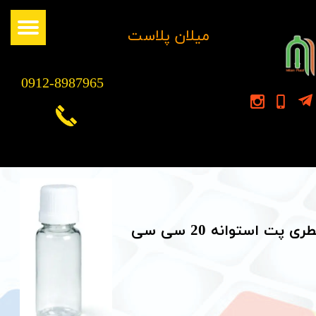
​میلان پلاست
0912-8987965
ری پت استوانه 20 سی سی